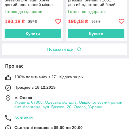
pression premium 35#XP
pression premium 1001
довгий однотонний мідно-
довгий однотонний білий
рудий термостійкий метровий
блонд термостійкий метровий
Готово до відправки
Готово до відправки
довжина 100см Вага 165грам
довжина 100см Вага 165грам
190,18
190,18
₴
₴
257 ₴
257 ₴
Купити
Купити
Показати ще
Про нас
100% позитивних з 271 відгука за рік
Працює з 18.12.2019
м. Одеса
Україна, 67806, Одеська область, Овідіопольський район,
смт. Авангард, вул. Базова, 20, Одеса, Україна
Контакти
Сьогодні працює з 09:00 до 20:00