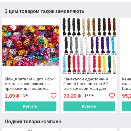
З цим товаром також замовляють
Кільця затискачі для кісок
Канекалон однотонний
Кане
метал кліпси алюмінієві
Jumbo braid палітра 32
коль
прикраси для афрокос
різні кольори коси для
Вага
модні аксесуари для
плетіння 60см 100г
коса
1,89
99,20
95,
₴
₴
3 ₴
155 ₴
зачісок дред
термостійкий афро кіски
Купити
Купити
Подібні товари компанії