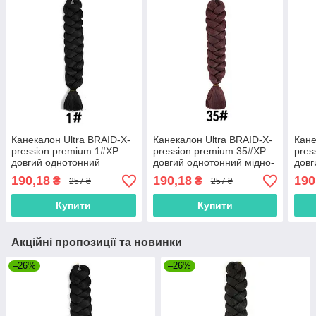
Канекалон Ultra BRAID-X-
Канекалон Ultra BRAID-X-
Кане
pression premium 1#XP
pression premium 35#XP
pres
довгий однотонний
довгий однотонний мідно-
довг
чорний термостійкий
рудий термостійкий
холо
190,18
190,18
190
₴
₴
257 ₴
257 ₴
метровий довжина 100см
метровий довжина 100см
терм
Вага 165грам
Вага 165грам
довж
Купити
Купити
165
Акційні пропозиції та новинки
–26%
–26%