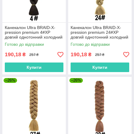
Канекалон Ultra BRAID-X-
Канекалон Ultra BRAID-X-
pression premium 4#XP
pression premium 24#XP
довгий однотонний холодний
довгий однотонний холодний
коричнев термостійкий
бежевий термостійкий
Готово до відправки
Готово до відправки
метровий довжина 100см
метровий довжина 100см
Вага 165грам
Вага 165грам
190,18
190,18
₴
₴
257 ₴
257 ₴
Купити
Купити
–26%
–26%