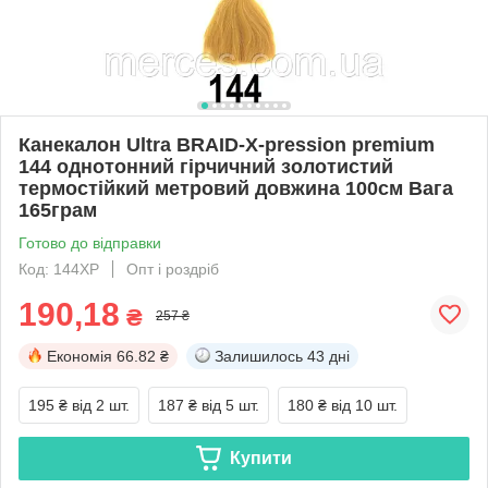
Канекалон Ultra BRAID-X-pression premium
144 однотонний гірчичний золотистий
термостійкий метровий довжина 100см Вага
165грам
Готово до відправки
Код: 144XP
Опт і роздріб
190,18
₴
257 ₴
Економія
66.82 ₴
Залишилось
43 дні
195 ₴
від 2 шт.
187 ₴
від 5 шт.
180 ₴
від 10 шт.
Купити