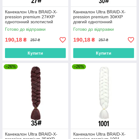
Канекалон Ultra BRAID-X-
Канекалон Ultra BRAID-X-
pression premium 27#XP
pression premium 30#XP
однотонний золотистий
довгий однотонний
бежевий блонд термостійкий
золотисто-рудий
Готово до відправки
Готово до відправки
довжина 100см Вага 165грам
термостійкий метровий
довжина 100см Вага 165грам
190,18
190,18
₴
₴
257 ₴
257 ₴
Купити
Купити
–26%
–26%
Канекалон Ultra BRAID-X-
Канекалон Ultra BRAID-X-