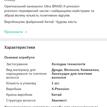
Оригінальний канекалон Ultra BRAID-X-pression
premium перевірений часом і найкращими майстрами та
зібрав велику кількість позитивних відгуків.
Виробництво фабричний Китай. Чудова якість.
Приховати
Характеристики
Основні атрибути
Застосування
Холодна технологія
Вид матеріалу для
Дреди, Волосся, Канекалон,
нарощування та плетіння
Аксесуари для плетіння
волосся
волосся
Кількість в упаковці
1 шт.
Виробник
X-Pressіon
Країна виробник
Китай
Структура волосся
Хвилясті
Характеристики матеріалу, засобу для нарощування та