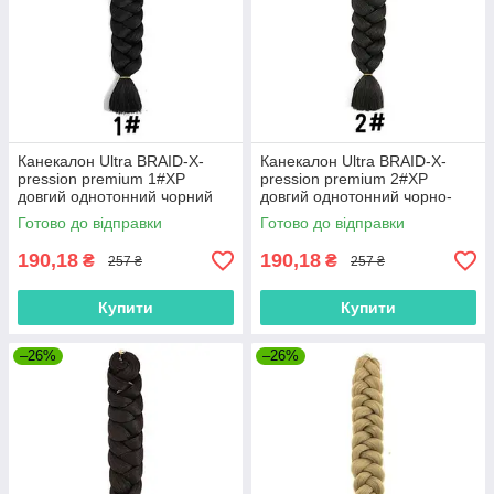
Канекалон Ultra BRAID-X-
Канекалон Ultra BRAID-X-
pression premium 1#XP
pression premium 2#XP
довгий однотонний чорний
довгий однотонний чорно-
термостійкий метровий
коричневий термостійкий
Готово до відправки
Готово до відправки
довжина 100см Вага 165грам
метровий довжина 100см
Вага 165грам
190,18
190,18
₴
₴
257 ₴
257 ₴
Купити
Купити
–26%
–26%