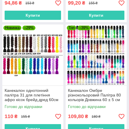
94,86
99,20
₴
₴
153 ₴
155 ₴
Купити
Купити
Новинка
–29%
Топ
–39%
Канекалон однотонний
Канекалон Омбре
палітра 31 для плетіння
різнокольоровий Палітра 80
афро кісок брейд дред 60см
кольорів Довжина 60 ± 5 см
100г коса Jumbo braid
Вага 100 ± 5 г Термостійкий
Готово до відправки
Готово до відправки
термостійкий
коса Jumbo
110
109,80
₴
₴
155 ₴
180 ₴
Купити
Купити