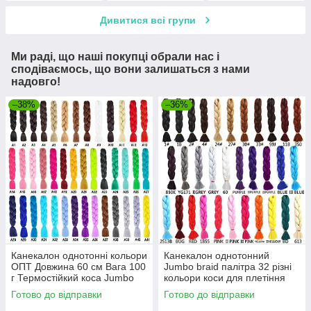
Дивитися всі групи
Ми раді, що наші покупці обрали нас і
сподіваємось, що вони залишаться з нами
надовго!
–38%
–36%
Канекалон однотонні кольори
Канекалон однотонний
ОПТ Довжина 60 см Вага 100
Jumbo braid палітра 32 різні
г Термостійкий коса Jumbo
кольори коси для плетіння
Braid
60см 100г термостійкий афро
Готово до відправки
Готово до відправки
кіски