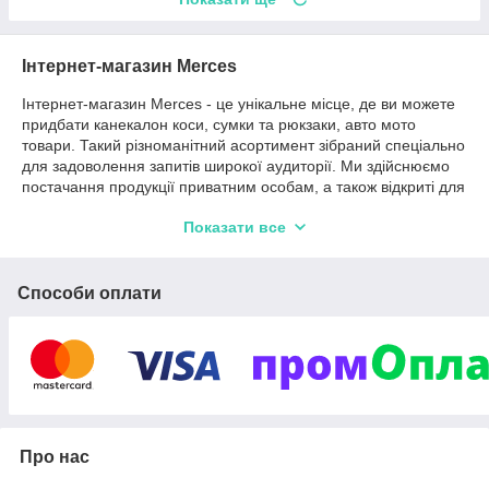
Інтернет-магазин Merces
Інтернет-магазин Merces - це унікальне місце, де ви можете
придбати канекалон коси, сумки та рюкзаки, авто мото
товари. Такий різноманітний асортимент зібраний спеціально
для задоволення запитів широкої аудиторії. Ми здійснюємо
постачання продукції приватним особам, а також відкриті для
співпраці із професійними перукарями, стилістами,
Показати все
представниками салонів краси. Канекалони (штучні волокна,
що виглядають як людські пасма) поставляємо з Китаю.
Такого вибору ви не знайдете більше ніде на ринку.
Способи оплати
Наш асортимент канекалону - коси, омбре, двоколірні пасма
60см - 80см - 100см (100 грам і 165 грам)
Канекалон – це штучні пасма, органічного походження,
отримані з морських водоростей, імітують структуру
людського волосся, оскільки до його складу входить речовина
органічного походження. Легкий, якісний матеріал, який
служить довше синтетичного волокна. З його допомогою
можна домогтися неймовірного ефекту на голові: від довгих
Про нас
та яскравих кіс до зачіски, що переливається всіма
кольорами веселки. Це трендова новинка, яка активно