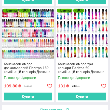
Новинка
–39%
Новинка
–38%
Канекалон омбре
Канекалон омбре три
двокольоровий Палітра 130
кольори Палітра 60
комбінацій кольорів Довжина
комбінацій кольорів Довжина
60 см Вага 100 грам
60 см Вага 100 грам
Готово до відправки
Готово до відправки
Термостійкий коса Jumbo
Термостійкий коса Jumbo
Braid
Braid
109,80
131
₴
₴
180 ₴
210 ₴
Купити
Купити
Показати ще