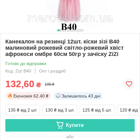
Канекалон на резинці 12шт. кіски зізі В40
малиновий рожевий світло-рожевий хвіст
афрокоси омбре 60см 50гр у зачіску ZiZi
Готово до відправки
Код: Zizi В40
Опт і роздріб
132,60
₴
195 ₴
Економія
62.40 ₴
Залишилось
43 дні
135 ₴
від 2 шт.
130 ₴
від 3 шт.
125 ₴
від 5 шт.
120 ₴
від 
Купити
або