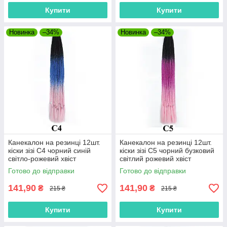
Купити
Купити
Новинка
–34%
Новинка
–34%
Канекалон на резинці 12шт.
Канекалон на резинці 12шт.
кіски зізі C4 чорний синій
кіски зізі C5 чорний бузковий
світло-рожевий хвіст
світлий рожевий хвіст
афрокоси омбре 60см 50гр у
афрокоси омбре 60см 50гр у
Готово до відправки
Готово до відправки
зачіску ZiZi
зачіску ZiZi
141,90
141,90
₴
₴
215 ₴
215 ₴
Купити
Купити