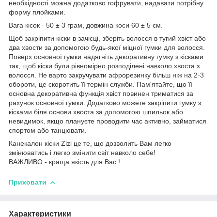
необхідності можна додатково гофрувати, надавати потрібну
форму плойками.
Вага кісок - 50 ± 3 грам, довжина коси 60 ± 5 см.
Щоб закріпити кіски в зачісці, зберіть волосся в тугий хвіст або
два хвости за допомогою будь-якої міцної гумки для волосся.
Поверх основної гумки надягніть декоративну гумку з кісками
так, щоб кіски були рівномірно розподілені навколо хвоста з
волосся. Не варто закручувати афрорезинку більш ніж на 2-3
обороти, це скоротить її термін служби. Пам'ятайте, що її
основна декоративна функція хвіст повинен триматися за
рахунок основної гумки. Додатково можете закріпити гумку з
кісками біля основи хвоста за допомогою шпильок або
невидимок, якщо плануєте проводити час активно, займатися
спортом або танцювати.
Канекалон кіски Zizi це те, що дозволить Вам легко
змінюватись і легко змінити світ навколо себе!
ВАЖЛИВО - краща якість для Вас !
Приховати
Характеристики