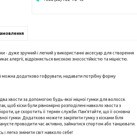
замовлення
чки - дуже зручний і легкий у використанні аксесуар для створення
икає алергії, відрізняється високою зносостійкістю та міцністю.
сті можна додатково гофрувати, надавати потрібну форму
бо два хвости за допомогою будь-якої міцної гумки для волосся.
ак, щоб кіски були рівномірно розподілені навколо хвоста з
ороти, це скоротить її термін служби. Пам'ятайте, що її основна
ної гумки. Додатково можете закріпити гумку з кісками біля
ануєте проводити час активно, займатися спортом або танцювати.
ь і легко змінити світ навколо себе!