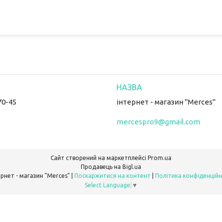
70-45
інтернет - магазин "Merces"
mercespro9@gmail.com
Сайт створений на маркетплейсі
Prom.ua
Продавець на Bigl.ua
інтернет - магазин "Merces" |
Поскаржитися на контент
|
Політика конфіденційн
Select Language
▼