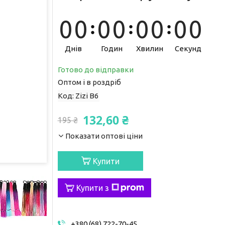
0
0
0
0
0
0
0
0
Днів
Годин
Хвилин
Секунд
Готово до відправки
Оптом і в роздріб
Код:
Zizi В6
132,60 ₴
195 ₴
Показати оптові ціни
Купити
Купити з
+380 (68) 722-70-45