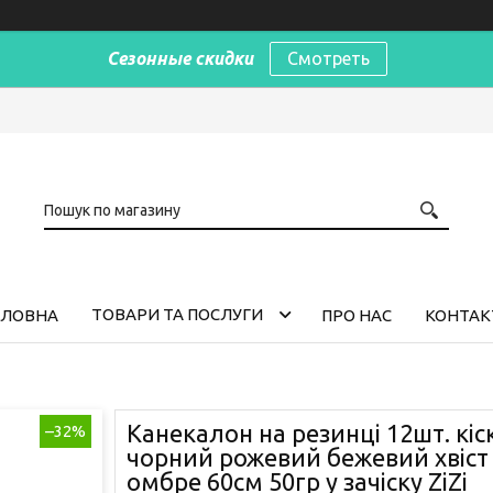
Сезонные скидки
Смотреть
ТОВАРИ ТА ПОСЛУГИ
ОЛОВНА
ПРО НАС
КОНТАК
Канекалон на резинці 12шт. кіск
–32%
чорний рожевий бежевий хвіст
омбре 60см 50гр у зачіску ZiZi