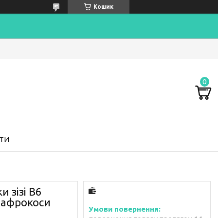
Кошик
ТИ
и зізі В6
 афрокоси