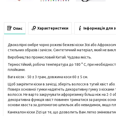
Характеристики
Інформація для 
Опис
Двоколірні омбре чорно
рожеві бежеві
кіски Зізі або Афрокоси
стильних образів і зачісок. Синтетичний матеріал, який не викл
Виробництво промисловий Китай. Чудова якість.
Термостійкий, робоча температура до 180 ° С, при необхідно
плойками.
Вага кісок - 50 ± 3 грам, довжина коси 60 ± 5 см.
Щоб закріпити кіски в зачісці, зберіть волосся в тугий хвіст а
Поверх основної гумки надягніть декоративну гумку з кісками т
волосся. Не варто закручувати афрорезинку більш ніж на 2-3 об
декоративна функція хвіст повинен триматися за рахунок основ
основи хвоста за допомогою шпильок або невидимок, якщо пл
Канекалон кіски Zizi це те, що дозволить Вам легко змінюватис