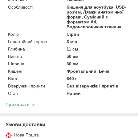
Особливості
Кишеня для ноутбука, USB-
роз'єм, Лямки анатомічної
форми, Сумісний з
форматом А4,
Водонепроникна тканина
Колір
Сірий
Гарантійний термін
3 міс
Глибина
11 см
Висота
50 см
Ширина
30 см
Кишені
Фронтальний, Бічні
Вага
640 г
Візерунки і принти
Без візерунків і принтів
Стан
Новий
Приховати
Умови доставки
Нова Пошта