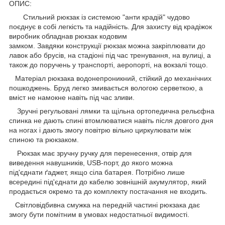
ОПИС:
Стильний рюкзак із системою "анти крадій" чудово
поєднує в собі легкість та надійність. Для захисту від крадіжок
виробник обладнав рюкзак кодовим
замком. Завдяки конструкції рюкзак можна закріплювати до
лавок або брусів, на стадіоні під час тренування, на вулиці, а
також до поручень у транспорті, аеропорті, на вокзалі тощо.
Матеріал рюкзака водонепроникний, стійкий до механічних
пошкоджень. Бруд легко змивається вологою серветкою, а
вміст не намокне навіть під час зливи.
Зручні регульовані лямки та щільна ортопедична рельєфна
спинка не дають спині втомлюватися навіть після довгого дня
на ногах і дають змогу повітрю вільно циркулювати між
спиною та рюкзаком.
Рюкзак має зручну ручку для перенесення, отвір для
виведення навушників, USB-порт, до якого можна
під'єднати ґаджет, якщо сіла батарея. Потрібно лише
всередині під'єднати до кабелю зовнішній акумулятор, який
продається окремо та до комплекту постачання не входить.
Світловідбивна смужка на передній частині рюкзака дає
змогу бути помітним в умовах недостатньої видимості.