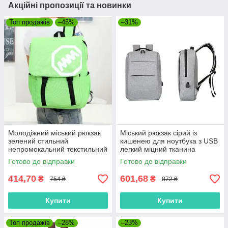
Акційні пропозиції та новинки
Топ продажів
–45%
–31%
Молодіжний міський рюкзак
Міський рюкзак сірий із
зелений стильний
кишенею для ноутбука з USB
непромокальний текстильний
легкий міцний тканина
тканинний легкий унісекс
унісекс Minimalist Urban
Готово до відправки
Готово до відправки
414,70
601,68
₴
₴
754 ₴
872 ₴
Купити
Купити
Топ продажів
–28%
–23%