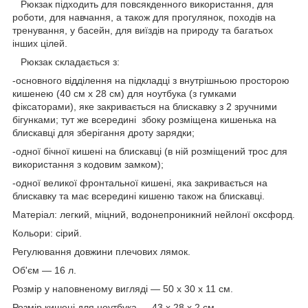
Рюкзак підходить для повсякденного використання, для
роботи, для навчання, а також для прогулянок, походів на
тренування, у басейн, для виїздів на природу та багатьох
інших цілей.
Рюкзак складається з:
-основного відділення на підкладці з внутрішньою просторою
кишенею (40 см х 28 см) для ноутбука (з гумками
фіксаторами), яке закривається на блискавку з 2 зручними
бігунками; тут же всередині збоку розміщена кишенька на
блискавці для зберігання дроту зарядки;
-одної бічної кишені на блискавці (в ній розміщений трос для
використання з кодовим замком);
-одної великої фронтальної кишені, яка закривається на
блискавку та має всередині кишеню також на блискавці.
Матеріал: легкий, міцний, водонепроникний нейлонї оксфорд.
Кольори: сірий.
Регулювання довжини плечових лямок.
Об'єм — 16 л.
Розмір у наповненому вигляді — 50 х 30 х 11 см.
Розмір кишені для ноутбука ― 43 х 28 х 2 см.