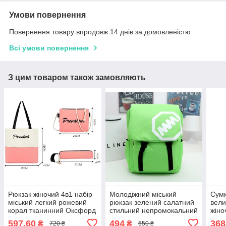
Умови повернення
Повернення товару впродовж 14 днів за домовленістю
Всі умови повернення
З цим товаром також замовляють
Рюкзак жіночий 4в1 набір
Молодіжний міський
Сумк
міський легкий рожевий
рюкзак зелений салатний
вели
корал тканинний Оксфорд
стильний непромокальний
жіно
оригінальний текстильний
текстильний тканинний
полі
597,60
494
368
₴
₴
720 ₴
650 ₴