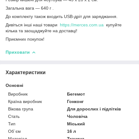
Загальна вага ― 640 г .
До комплекту також входить USB-дріт для заряджання.
Дивіться інші наші товари
https://merces.com.ua
купуйте
кілька та заощаджуйте на доставці!
Приємних покупок!
Приховати
Характеристики
Основні
Виробник
Бегемот
Країна виробник
Гонконг
Вікова група
Для дорослих і підлітків
Стать
Чоловіча
Тип
Міський
Об`єм
16 л
Матеріал
Тканина