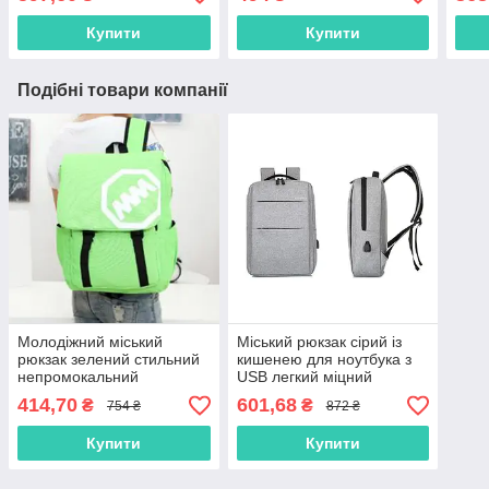
комплект
легкий унісекс
обро
Купити
Купити
Подібні товари компанії
Молодіжний міський
Міський рюкзак сірий із
рюкзак зелений стильний
кишенею для ноутбука з
непромокальний
USB легкий міцний
текстильний тканинний
тканина унісекс Minimalist
414,70
601,68
₴
₴
754 ₴
872 ₴
легкий унісекс
Urban
Купити
Купити