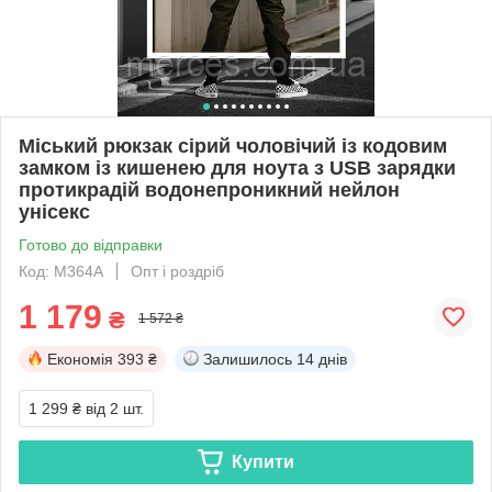
Міський рюкзак сірий чоловічий із кодовим
замком із кишенею для ноута з USB зарядки
протикрадій водонепроникний нейлон
унісекс
Готово до відправки
Код: М364А
Опт і роздріб
1 179
₴
1 572 ₴
Економія
393 ₴
Залишилось
14 днів
1 299 ₴
від 2 шт.
Купити