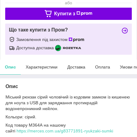
або
Купити з
Що таке купити з Пром?
Замовлення під захистом
Доступна доставка
Опис
Характеристики
Доставка
Оплата
Умови п
Опис
Міський рюкзак сірий чоловічий із кодовим замком із кишенею
для ноута з USB для заряджання протикрадій
водонепроникний нейлон.
Кольори: сірий.
Код товару М364А на нашому
сайті
https://merces.com.ua/g83771891-ryukzaki-sumki