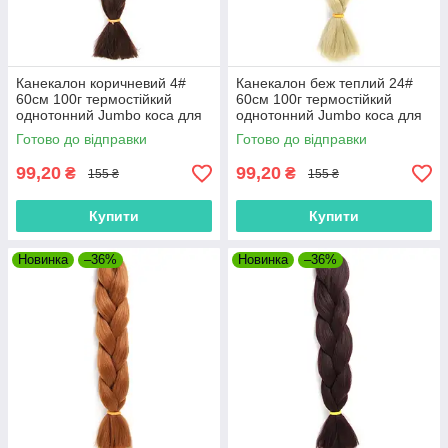
Канекалон коричневий 4#
Канекалон беж теплий 24#
60см 100г термостійкий
60см 100г термостійкий
однотонний Jumbo коса для
однотонний Jumbo коса для
плетіння афро кіски дред
плетіння афро кіски дред
Готово до відправки
Готово до відправки
брейдів
брейдів
99,20
99,20
₴
₴
155 ₴
155 ₴
Купити
Купити
Новинка
–36%
Новинка
–36%