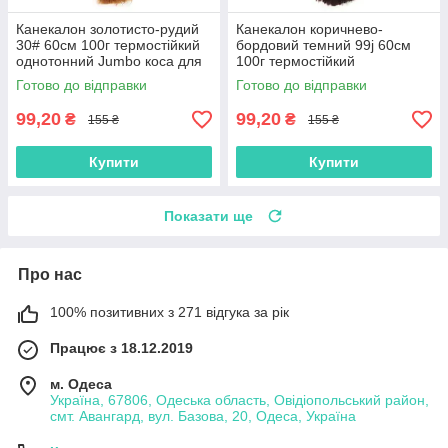
Канекалон золотисто-рудий
Канекалон коричнево-
30# 60см 100г термостійкий
бордовий темний 99j 60см
однотонний Jumbo коса для
100г термостійкий
плетіння афро кіски дред
однотонний Jumbo коса для
Готово до відправки
Готово до відправки
брейдів
плетіння афро кіски дред
брейдів
99,20
99,20
₴
₴
155 ₴
155 ₴
Купити
Купити
Показати ще
Про нас
100% позитивних з 271 відгука за рік
Працює з 18.12.2019
м. Одеса
Україна, 67806, Одеська область, Овідіопольський район,
смт. Авангард, вул. Базова, 20, Одеса, Україна