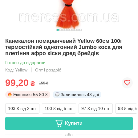
Канекалон помаранчевий Yellow 60см 100г
термостійкий однотонний Jumbo коса для
плетіння афро кіски дред брейдів
Готово до відправки
Код: Yellow
Опт і роздріб
99,20
₴
155 ₴
Економія
55.80 ₴
Залишилось
43 дні
103 ₴
від 2 шт.
100 ₴
від 5 шт.
97 ₴
від 10 шт.
93 ₴
від 5
Купити
або