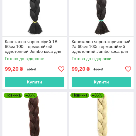
Канекалон чорно-сірий 1В
Канекалон чорно-коричневий
60см 100г термостійкий
2# 60см 100г термостійкий
однотонний Jumbo коса для
однотонний Jumbo коса для
плетіння афро кіски дред
плетіння афро кіски дред
Готово до відправки
Готово до відправки
брейдів
брейдів
99,20
99,20
₴
₴
155 ₴
155 ₴
Купити
Купити
Новинка
–36%
Новинка
–36%