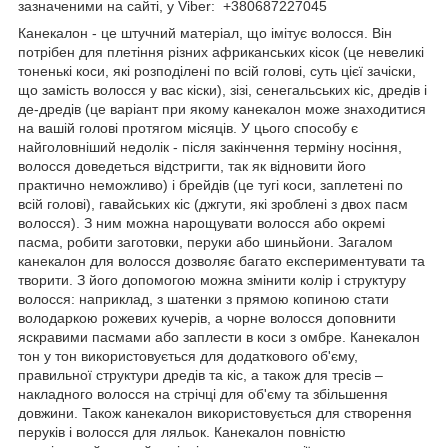
зазначеними на сайті, у Viber: +380687227045
Канекалон - це штучний матеріал, що імітує волосся. Він
потрібен для плетіння різних африканських кісок (це невеликі
тоненькі коси, які розподілені по всій голові, суть цієї зачіски,
що замість волосся у вас кіски), зізі, сенегальських кіс, дредів і
де-дредів (це варіант при якому канекалон може знаходитися
на вашій голові протягом місяців. У цього способу є
найголовніший недолік - після закінчення терміну носіння,
волосся доведеться відстригти, так як відновити його
практично неможливо) і брейдів (це тугі коси, заплетені по
всій голові), гавайських кіс (джгути, які зроблені з двох пасм
волосся). З ним можна нарощувати волосся або окремі
пасма, робити заготовки, перуки або шиньйони. Загалом
канекалон для волосся дозволяє багато експериментувати та
творити. З його допомогою можна змінити колір і структуру
волосся: наприклад, з шатенки з прямою копиною стати
володаркою рожевих кучерів, а чорне волосся доповнити
яскравими пасмами або заплести в коси з омбре. Канекалон
тон у тон використовується для додаткового об'єму,
правильної структури дредів та кіс, а також для тресів –
накладного волосся на стрічці для об'єму та збільшення
довжини. Також канекалон використовується для створення
перуків і волосся для ляльок. Канекалон повністю