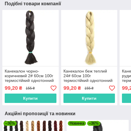
Подібні товари компанії
Канекалон чорно-
Канекалон беж теплий
Кане
коричневий 2# 60см 100г
24# 60см 100г
руди
термостійкий однотонний
термостійкий однотонний
терм
Jumbo коса для плетіння
Jumbo коса для плетіння
Jumb
99,20
99,20
99,
₴
₴
155 ₴
155 ₴
афро кіски дред брейдів
афро кіски дред брейдів
афро
Купити
Купити
Акційні пропозиції та новинки
–36%
Новинка
–36%