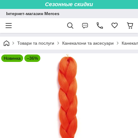
Сезонные скидки
Інтернет-магазин Merces
Товари та послуги
Канекалони та аксесуари
Канекал
Новинка
–36%