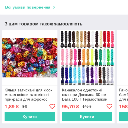
Всі умови повернення
З цим товаром також замовляють
Кільця затискачі для кісок
Канекалон однотонні
Гачо
метал кліпси алюмінієві
кольори Довжина 60 см
бамб
прикраси для афрокос
Вага 100 г Термостійкий
для 
модні аксесуари для
коса Jumbo Braid
1,89
95,70
158
₴
₴
3 ₴
145 ₴
зачісок дред
Купити
Купити