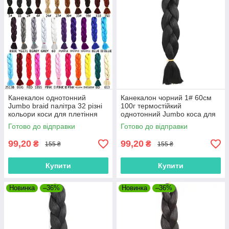
Канекалон однотонний
Канекалон чорний 1# 60см
Jumbo braid палітра 32 різні
100г термостійкий
кольори коси для плетіння
однотонний Jumbo коса для
60см 100г термостійкий афро
плетіння афро кіски дред
Готово до відправки
Готово до відправки
кіски
брейдів
99,20
99,20
₴
₴
155 ₴
155 ₴
Купити
Купити
Новинка
–36%
Новинка
–36%