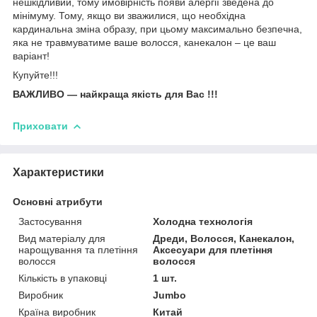
нешкідливий, тому ймовірність появи алергії зведена до
мінімуму. Тому, якщо ви зважилися, що необхідна
кардинальна зміна образу, при цьому максимально безпечна,
яка не травмуватиме ваше волосся, канекалон – це ваш
варіант!
Купуйте!!!
ВАЖЛИВО — найкраща якість для Вас !!!
Приховати
Характеристики
Основні атрибути
Застосування
Холодна технологія
Вид матеріалу для
Дреди, Волосся, Канекалон,
нарощування та плетіння
Аксесуари для плетіння
волосся
волосся
Кількість в упаковці
1 шт.
Виробник
Jumbo
Країна виробник
Китай