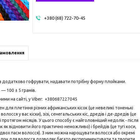
+380 (68) 722-70-45
замовлення
на додатково гофрувати, надавати потрібну форму плойками.
— 100 ± 5 грамів.
ми на сайті, у Viber: +380687227045
бен для плетіння різних африканських кісок (це невеликі тоненькі
 волосся у вас кіски), зізі, сенегальських кіс, дредів і де-дредів (це
протягом місяців. У цього способу є найголовніший недолік - після
к як відновити його практично неможливо) і брейдів (це тугі коси,
і з двох пасм волосся). З ним можна нарощувати волосся або окремі
калон для волосся дозволяє багато експериментувати та творити.