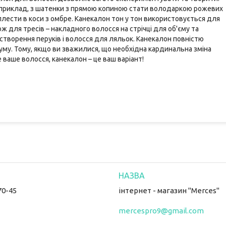
наприклад, з шатенки з прямою копиною стати володаркою рожевих
плести в коси з омбре. Канекалон тон у тон використовується для
ож для тресів – накладного волосся на стрічці для об'єму та
творення перуків і волосся для ляльок. Канекалон повністю
муму. Тому, якщо ви зважилися, що необхідна кардинальна зміна
 ваше волосся, канекалон – це ваш варіант!
70-45
інтернет - магазин "Merces"
mercespro9@gmail.com