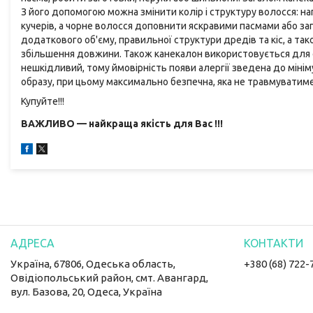
З його допомогою можна змінити колір і структуру волосся: 
кучерів, а чорне волосся доповнити яскравими пасмами або за
додаткового об'єму, правильної структури дредів та кіс, а так
збільшення довжини. Також канекалон використовується для с
нешкідливий, тому ймовірність появи алергії зведена до міні
образу, при цьому максимально безпечна, яка не травмуватиме
Купуйте!!!
ВАЖЛИВО — найкраща якість для Вас !!!
Україна, 67806, Одеська область,
+380 (68) 722-
Овідіопольський район, смт. Авангард,
вул. Базова, 20, Одеса, Україна