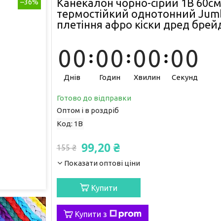
Канекалон чорно-сірий 1В 60см
–36%
термостійкий однотонний Jumb
плетіння афро кіски дред брей
0
0
0
0
0
0
0
0
Днів
Годин
Хвилин
Секунд
Готово до відправки
Оптом і в роздріб
Код:
1В
99,20 ₴
155 ₴
Показати оптові ціни
Купити
Купити з