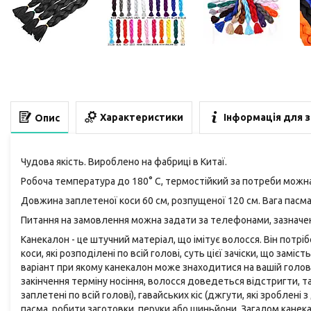
Характеристики
Інформація для 
Опис
Чудова якість. Вироблено на фабриці в Китаї.
Робоча температура до 180° С, термостійкий за потреби мож
Довжина заплетеної коси 60 см, розпущеної 120 см. Вага пасма 
Питання на замовлення можна задати за телефонами, зазначени
Канекалон - це штучний матеріал, що імітує волосся. Він потрі
коси, які розподілені по всій голові, суть цієї зачіски, що замість
варіант при якому канекалон може знаходитися на вашій голові 
закінчення терміну носіння, волосся доведеться відстригти, та
заплетені по всій голові), гавайських кіс (джгути, які зроблен
пасма, робити заготовки, перуки або шиньйони. Загалом кане