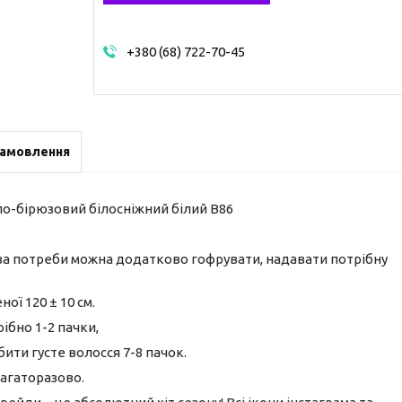
+380 (68) 722-70-45
замовлення
о-бірюзовий білосніжний білий В86
 за потреби можна додатково гофрувати, надавати потрібну
ної 120 ± 10 см.
рібно 1-2 пачки,
ити густе волосся 7-8 пачок.
агаторазово.