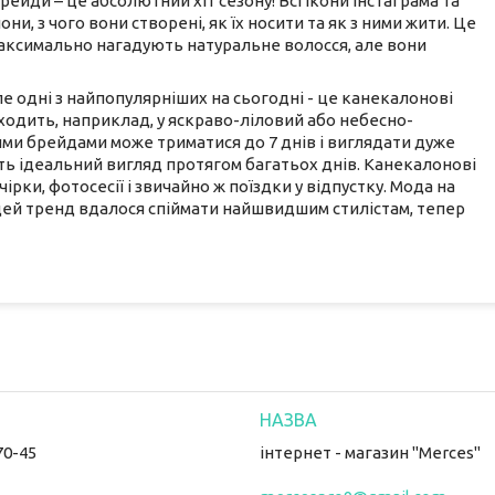
рейди – це абсолютний хіт сезону! Всі ікони інстаграма та
, з чого вони створені, як їх носити та як з ними жити. Це
 максимально нагадують натуральне волосся, але вони
ле одні з найпопулярніших на сьогодні - це канекалонові
еходить, наприклад, у яскраво-ліловий або небесно-
кими брейдами може триматися до 7 днів і виглядати дуже
уть ідеальний вигляд протягом багатьох днів. Канекалонові
ірки, фотосесії і звичайно ж поїздки у відпустку. Мода на
цей тренд вдалося спіймати найшвидшим стилістам, тепер
70-45
інтернет - магазин "Merces"