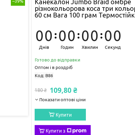
Канекалон Jumbo Braid омбре
–39%
різнокольорова коса три коль
60 см Вага 100 грам Термостій
0
0
0
0
0
0
0
0
Днів
Годин
Хвилин
Секунд
Готово до відправки
Оптом і в роздріб
Код:
В86
109,80 ₴
180 ₴
Показати оптові ціни
Купити
Купити з