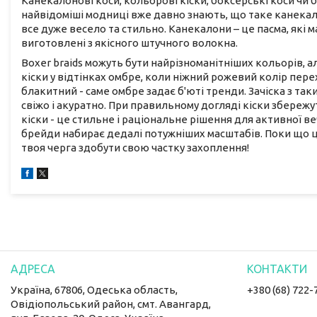
Канекалонові коси, кольорові кіски, боксерські коси чи б
найвідоміші модниці вже давно знають, що таке канекалони
все дуже весело та стильно. Канекалони – це пасма, які
виготовлені з якісного штучного волокна.
Boxer braids можуть бути найрізноманітніших кольорів, а
кіски у відтінках омбре, коли ніжний рожевий колір пер
блакитний - саме омбре задає б'юті тренди. Зачіска з та
свіжо і акуратно. При правильному догляді кіски збереж
кіски - це стильне і раціональне рішення для активної веч
брейди набирає дедалі потужніших масштабів. Поки що 
твоя черга здобути свою частку захоплення!
Україна, 67806, Одеська область,
+380 (68) 722-
Овідіопольський район, смт. Авангард,