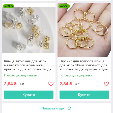
–29%
–29%
Кільця затискачі для кісок
Пірсинг для волосся кільця
метал кліпси алюмінієві
для кісок 10мм золотисті для
прикраси для афрокос модні
афрокос модні прикраси для
аксесуари для зачісок дред
зачісок дред метал
Готово до відправки
Готово до відправки
2,84
2,84
₴
₴
4 ₴
4 ₴
Купити
Купити
Показати ще