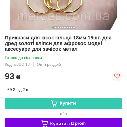
Прикраси для кісок кільця 18мм 15шт. для
дред золоті кліпси для афрокос модні
аксесуари для зачісок метал
Готово до відправки
Код: мJD2-18
Опт і роздріб
93
₴
69 ₴
від 2 шт.
Купити
або
Купити з