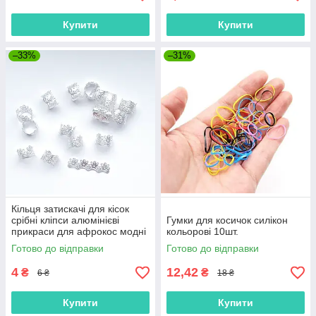
Купити
Купити
–33%
–31%
Кільця затискачі для кісок
срібні кліпси алюмінієві
Гумки для косичок силікон
прикраси для афрокос модні
кольорові 10шт.
аксесуари для зачісок дред
Готово до відправки
Готово до відправки
4
12,42
₴
₴
6 ₴
18 ₴
Купити
Купити