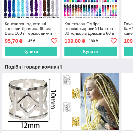
Канекалон однотонні
Канекалон Омбре
Гачо
кольори Довжина 60 см
різнокольоровий Палітра
бамб
Вага 100 г Термостійкий
80 кольорів Довжина 60 ±
кане
коса Jumbo Braid
5 см Вага 100 ± 5 г
95,70
109,80
109
₴
₴
145 ₴
180 ₴
Термостійкий коса Jumbo
Купити
Купити
Подібні товари компанії