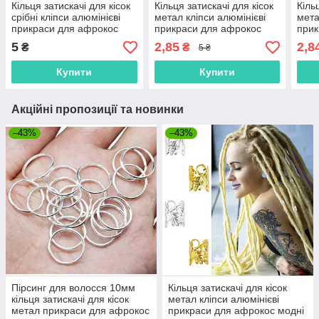
Кільця затискачі для кісок
Кільця затискачі для кісок
Кіль
срібні кліпси алюмінієві
метал кліпси алюмінієві
мета
прикраси для афрокос
прикраси для афрокос
прик
модні аксесуари для
модні аксесуари для
модн
5
2,85
2,8
₴
₴
5 ₴
зачісок дред
зачісок дред
зачі
Купити
Купити
Акційні пропозиції та новинки
–43%
–43%
Пірсинг для волосся 10мм
Кільця затискачі для кісок
кільця затискачі для кісок
метал кліпси алюмінієві
метал прикраси для афрокос
прикраси для афрокос модні