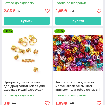
модні аксесуари для зачісок
аксесуари для зачісок дред
Готово до відправки
Готово до відправки
дред
2,85
2,85
₴
₴
5 ₴
5 ₴
Купити
Купити
–40%
–37%
Прикраси для кісок кільця
Кільця затискачі для кісок
для дред золоті кліпси для
метал кліпси алюмінієві
афрокос модні аксесуари
прикраси для афрокос модні
для зачісок метал
аксесуари для зачісок дред
Готово до відправки
Готово до відправки
3
1,89
₴
₴
5 ₴
3 ₴