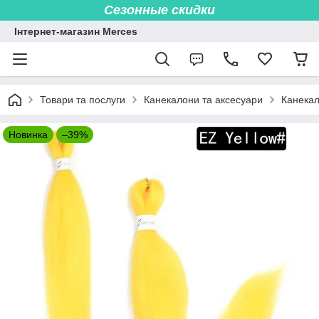
Сезонные скидки
Інтернет-магазин Merces
Товари та послуги
Канекалони та аксесуари
Канекал
Новинка
–39%