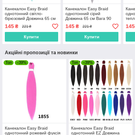
Канекалон Easy Braid
Канекалон Easy Braid
Кане
однотонний світло-
однотонний сірий
одно
бірюзовий Довжина 65 см
Довжина 65 см Вага 90
тепл
Вага 90 грам
грам
Вага
145
145
145
₴
₴
221 ₴
221 ₴
Низькотемпературний
Низькотемпературний
Низь
100-150°С MINT EZ
100-150 °С 2Grey EZ
100-
Купити
Купити
Акційні пропозиції та новинки
Топ
–39%
Топ
–39%
Канекалон Easy Braid
Канекалон Easy Braid
однотонний рожевий фуксія
однотонний EZ Довжина