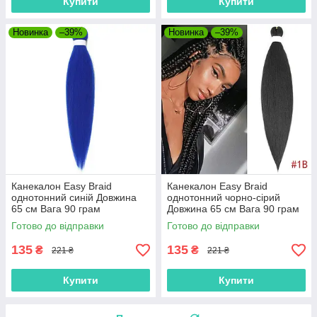
Купити
Купити
Новинка
–39%
Новинка
–39%
Канекалон Easy Braid
Канекалон Easy Braid
однотонний синій Довжина
однотонний чорно-сірий
65 см Вага 90 грам
Довжина 65 см Вага 90 грам
Низькотемпературний
Низькотемпературний 100-
Готово до відправки
Готово до відправки
матеріал 100-150°С blueEZ
150 ° С 1ВEZ
135
135
₴
₴
221 ₴
221 ₴
Купити
Купити