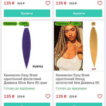
135
135
₴
₴
221 ₴
221 ₴
Купити
Купити
Новинка
–39%
Новинка
–39%
Канекалон Easy Braid
Канекалон Easy Braid
однотонний фіолетовий
однотонний блонд
Довжина 65см Вага 90 грам
золотистий беж Довжина 65
Низькотемпературний 100-
см Вага 90 грам
Готово до відправки
Готово до відправки
150°С purpleEZ
Низькотемпературний 100-
150°С 27#E
135
135
₴
₴
221 ₴
221 ₴