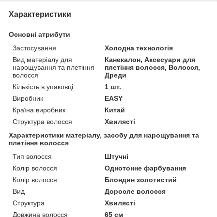
Характеристики
Основні атрибути
Застосування
Холодна технологія
Вид матеріалу для
Канекалон, Аксесуари для
нарощування та плетіння
плетіння волосся, Волосся,
волосся
Дреди
Кількість в упаковці
1 шт.
Виробник
EASY
Країна виробник
Китай
Структура волосся
Хвилясті
Характеристики матеріалу, засобу для нарощування та
плетіння волосся
Тип волосся
Штучні
Колір волосся
Однотонне фарбування
Колір волосся
Блондин золотистий
Вид
Доросле волосся
Структура
Хвилясті
Довжина волосся
65 см