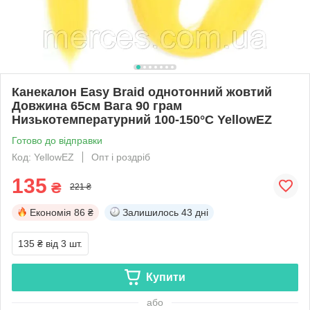
Канекалон Easy Braid однотонний жовтий
Довжина 65см Вага 90 грам
Низькотемпературний 100-150°С YellowEZ
Готово до відправки
Код: YellowEZ
Опт і роздріб
135
₴
221 ₴
Економія
86 ₴
Залишилось
43 дні
135 ₴
від 3 шт.
Купити
або