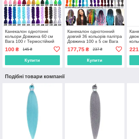
Канекалон однотонні
Канекалон однотонний
Кан
кольори Довжина 60 см
довгий 36 кольорів палітра
двок
Вага 100 г Термостійкий
Довжина 100 ± 5 см Вага
коль
коса Jumbo Braid
165 ± 5 г Термостійкий
см В
100
177,75
221
₴
₴
145 ₴
237 ₴
коса Jumbo
Терм
Brai
Купити
Купити
Подібні товари компанії