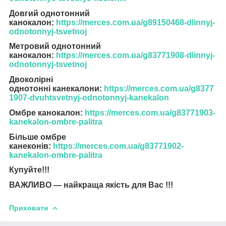
Довгий однотонний
канокалон:
https://merces.com.ua/g89150468-dlinnyj-
odnotonnyj-tsvetnoj
Метровий однотонний
канокалон:
https://merces.com.ua/g83771908-dlinnyj-
odnotonnyj-tsvetnoj
Двоколірні
однотонні канекалони:
https://merces.com.ua/g8377
1907-dvuhtsvetnyj-odnotonnyj-kanekalon
Омбре канокалон:
https://merces.com.ua/g83771903-
kanekalon-ombre-palitra
Більше омбре
канеконів:
https://merces.com.ua/g83771902-
kanekalon-ombre-palitra
Купуйте!!!
ВАЖЛИВО — найкраща якість для Вас !!!
Приховати