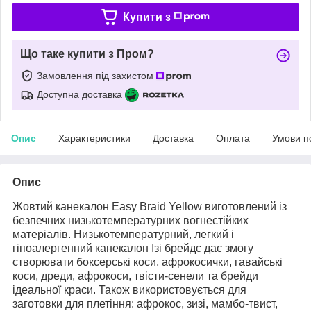
Купити з
Що таке купити з Пром?
Замовлення під захистом
Доступна доставка
Опис
Характеристики
Доставка
Оплата
Умови п
Опис
Жовтий канекалон Easy Braid Yellow виготовлений із
безпечних низькотемпературних вогнестійких
матеріалів. Низькотемпературний, легкий і
гіпоалергенний канекалон Ізі брейдс дає змогу
створювати боксерські коси, афрокосички, гавайські
коси, дреди, афрокоси, твісти-сенели та брейди
ідеальної краси. Також використовується для
заготовки для плетіння: афрокос, зизі, мамбо-твист,