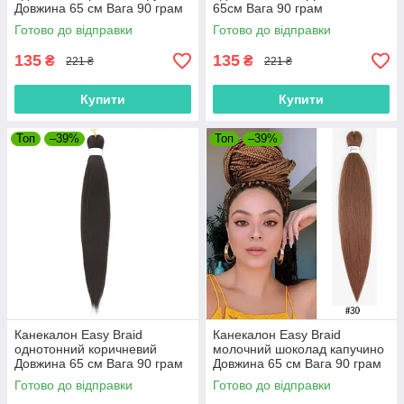
Довжина 65 см Вага 90 грам
65см Вага 90 грам
Низькотемпературний 100-
Низькотемпературний
Готово до відправки
Готово до відправки
150 ° С 1855EZ
матеріал 100-150 °C
135
135
₴
₴
221 ₴
221 ₴
Купити
Купити
Топ
–39%
Топ
–39%
Канекалон Easy Braid
Канекалон Easy Braid
однотонний коричневий
молочний шоколад капучино
Довжина 65 см Вага 90 грам
Довжина 65 см Вага 90 грам
Низькотемпературний
Низькотемпературний 100-
Готово до відправки
Готово до відправки
матеріал 100-150°С 4#EZ
150 ° С 30#EZ