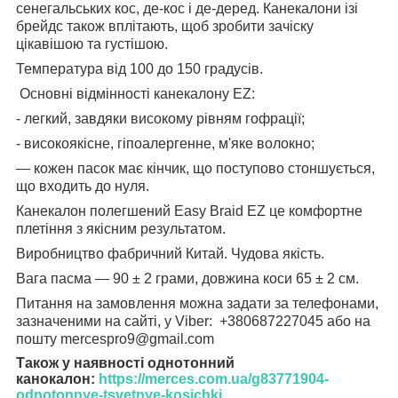
сенегальських кос, де-кос і де-деред. Канекалони ізі
брейдс також вплітають, щоб зробити зачіску
цікавішою та густішою.
Температура від 100 до 150 градусів.
Основні відмінності канекалону EZ:
- легкий, завдяки високому рівням гофрації;
- високоякісне, гіпоалергенне, м'яке волокно;
— кожен пасок має кінчик, що поступово стоншується,
що входить до нуля.
Канекалон полегшений Easy Braid EZ це комфортне
плетіння з якісним результатом.
Виробництво фабричний Китай. Чудова якість.
Вага пасма — 90 ± 2 грами, довжина коси 65 ± 2 см.
Питання на замовлення можна задати за телефонами,
зазначеними на сайті, у Viber: +380687227045 або на
пошту mercespro9@gmail.com
Також у наявності однотонний
канокалон:
https://merces.com.ua/g83771904-
odnotonnye-tsvetnye-kosichki