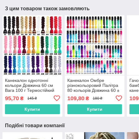
З цим товаром також замовляють
Канекалон однотонні
Канекалон Омбре
Гачо
кольори Довжина 60 см
різнокольоровий Палітра
бамб
Вага 100 г Термостійкий
80 кольорів Довжина 60 ±
кане
коса Jumbo Braid
5 см Вага 100 ± 5 г
95,70
109,80
109
₴
₴
145 ₴
180 ₴
Термостійкий коса Jumbo
Купити
Купити
Подібні товари компанії