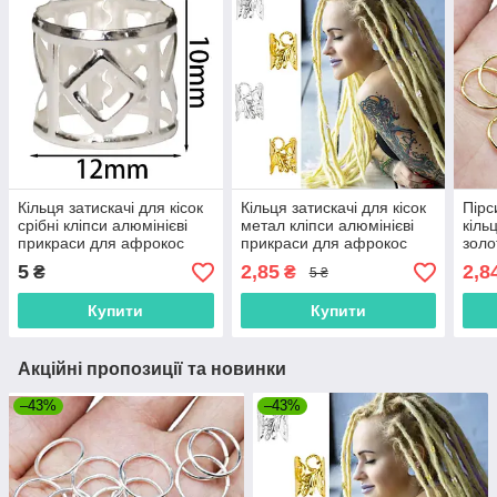
Кільця затискачі для кісок
Кільця затискачі для кісок
Пірс
срібні кліпси алюмінієві
метал кліпси алюмінієві
кіль
прикраси для афрокос
прикраси для афрокос
золо
модні аксесуари для
модні аксесуари для
модн
5
2,85
2,8
₴
₴
5 ₴
зачісок дред
зачісок дред
зачі
Купити
Купити
Акційні пропозиції та новинки
–43%
–43%