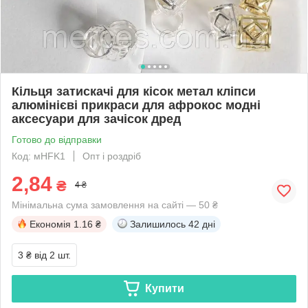
Кільця затискачі для кісок метал кліпси
алюмінієві прикраси для афрокос модні
аксесуари для зачісок дред
Готово до відправки
Код: мHFK1
Опт і роздріб
2,84
₴
4 ₴
Мінімальна сума замовлення на сайті — 50 ₴
Економія
1.16 ₴
Залишилось
42 дні
3 ₴
від 2 шт.
Купити