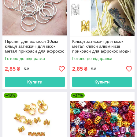
Пірсинг для волосся 10мм
Кільця затискачі для кісок
кільця затискачі для кісок
метал кліпси алюмінієві
метал прикраси для афрокос
прикраси для афрокос модні
модні аксесуари для зачісок
аксесуари для зачісок дред
Готово до відправки
Готово до відправки
дред
2,85
2,85
₴
₴
5 ₴
5 ₴
Купити
Купити
–40%
–37%