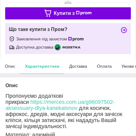
або
Купити з
Що таке купити з Пром?
Замовлення під захистом
Доступна доставка
Опис
Характеристики
Доставка
Оплата
Умови 
Опис
Пропонуємо додаткові
прикраси
https://merces.com.ua/g96097502-
aksessuary-dlya-kanekalonov
для косичок,
афрокос, дредів, модні аксесуари для зачісок
кліпси, кільця затискачі, які нададуть Вашій
зачісці індивідуальності.
Матеріал: алюміній.