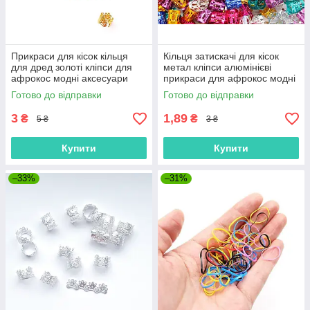
Прикраси для кісок кільця
Кільця затискачі для кісок
для дред золоті кліпси для
метал кліпси алюмінієві
афрокос модні аксесуари
прикраси для афрокос модні
для зачісок метал
аксесуари для зачісок дред
Готово до відправки
Готово до відправки
3
1,89
₴
₴
5 ₴
3 ₴
Купити
Купити
–33%
–31%