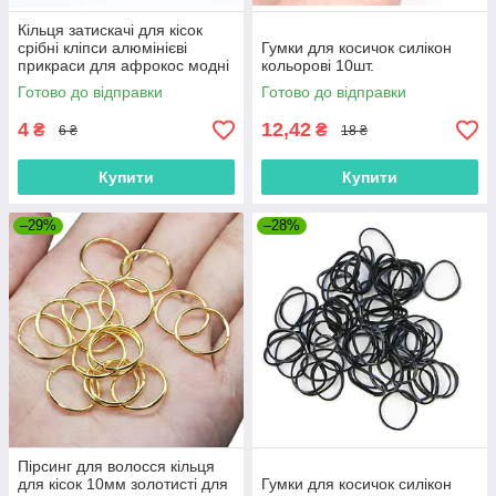
Кільця затискачі для кісок
срібні кліпси алюмінієві
Гумки для косичок силікон
прикраси для афрокос модні
кольорові 10шт.
аксесуари для зачісок дред
Готово до відправки
Готово до відправки
4
12,42
₴
₴
6 ₴
18 ₴
Купити
Купити
–29%
–28%
Пірсинг для волосся кільця
для кісок 10мм золотисті для
Гумки для косичок силікон