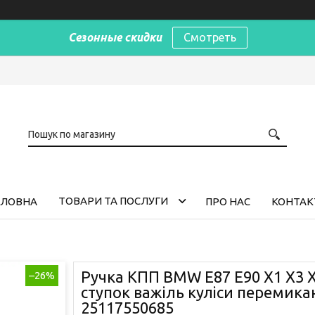
Сезонные скидки
Смотреть
ТОВАРИ ТА ПОСЛУГИ
ОЛОВНА
ПРО НАС
КОНТАК
Ручка КПП BMW E87 E90 X1 X3 X
–26%
ступок важіль куліси перемика
25117550685