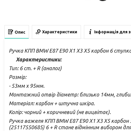
Характеристики
Інформація для 
Опис
Ручка КПП BMW E87 E90 X1 X3 X5 карбон 6 ступк
Характеристики:
Тип: 6 ст. + R (аналог)
Розмір:
- 53мм х 95мм.
Монтажний отвір діаметр: близько 14мм, глиби
Матеріал: карбон + штучна шкіра.
Колір: чорний + коричневий (не вицвітає).
Ручка важеля КПП BMW E87 E90 X1 X3 X5 карбон 
(25117550685) 6 + R стане відмінним вибором дл