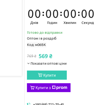
0
0
0
0
0
0
0
0
Днів
Годин
Хвилин
Секунд
Готово до відправки
Оптом і в роздріб
Код:
м06БК
569 ₴
769 ₴
Показати оптові ціни
Купити
Купити з
+380 (68) 722-70-45