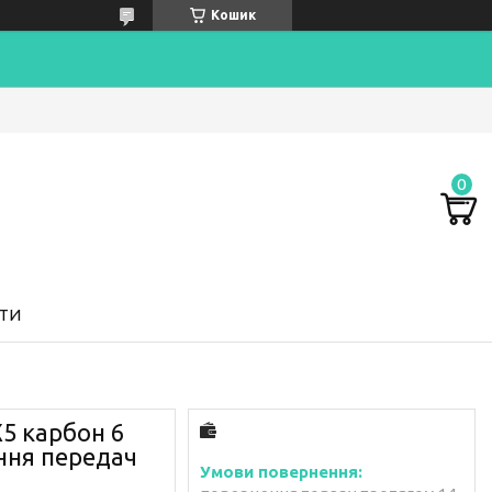
Кошик
ТИ
5 карбон 6
ння передач