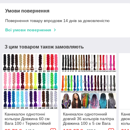
Умови повернення
Повернення товару впродовж 14 днів за домовленістю
Всі умови повернення
З цим товаром також замовляють
Канекалон однотонні
Канекалон однотонний
Кан
кольори Довжина 60 см
довгий 36 кольорів палітра
двок
Вага 100 г Термостійкий
Довжина 100 ± 5 см Вага
коль
коса Jumbo Braid
165 ± 5 г Термостійкий
см В