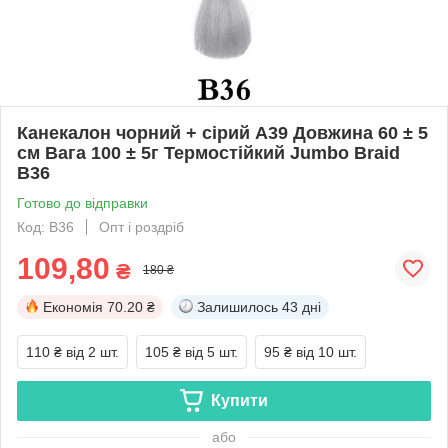
Канекалон чорний + сірий А39 Довжина 60 ± 5
см Вага 100 ± 5г Термостійкий Jumbo Braid
В36
Готово до відправки
Код: В36
Опт і роздріб
109,80
₴
180 ₴
Економія
70.20 ₴
Залишилось
43 дні
110 ₴
від 2 шт.
105 ₴
від 5 шт.
95 ₴
від 10 шт.
Купити
або