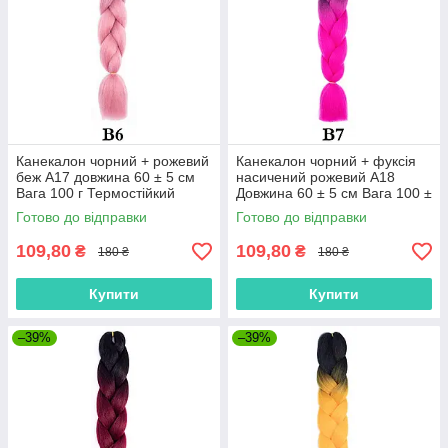
Канекалон чорний + рожевий
Канекалон чорний + фуксія
беж А17 довжина 60 ± 5 см
насичений рожевий А18
Вага 100 г Термостійкий
Довжина 60 ± 5 см Вага 100 ±
омбре двокольоровий коса
5 г Термостійкий Jumbo Braid
Готово до відправки
Готово до відправки
М45 Jumbo Braid В6
В7
109,80
109,80
₴
₴
180 ₴
180 ₴
Купити
Купити
–39%
–39%