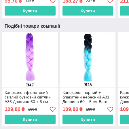
95,70
168,27
211
₴
₴
145 ₴
237 ₴
коса Jumbo
Терм
Brai
Купити
Купити
Подібні товари компанії
Канекалон фіолетовий
Канекалон чорний +
Кане
світлий бузковий світлий
блакитний небесний А31
кунж
А36 Довжина 60 ± 5 см
Довжина 60 ± 5 см Вага
Довж
Вага 100 ± 5г
100 ± 5г Термостійкий
100 
109,80
109,80
109
₴
₴
180 ₴
180 ₴
Термостійкий Jumbo Braid
двоколірний Jumbo Braid
Jumb
Купити
Купити