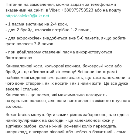
Питання на замовлення, можна задати за телефонами
вказаними на сайті, в Viber: +380975753523 або на пошту
http://vlaleks9@ukr.net
- 1 пасма вистачає на 2-4 коси,
- для 2 брейд, колосків потрібно 1-2 пачки,
- для афрокосічек знадобиться вже 5-6 пакетів, якщо робити
густе волосся 7-8 пачок.
- при дбайливому ставленні пасма використовуються
багаторазово.
Канекалонові коси, кольорові косички, боксерські коси або
брейди - це абсолютний хіт сезону! Всі ікони інстаграм і
найвідоміші модниці вже давно знають, що таке канекалони, з
чого вони створені, як їх носити і як з ними жити. Це все дуже
весело і стильно.
Канекалон - це пасма, які максимально нагадують
натуральне волосся, але вони виготовлені з якісного штучного
волокна.
Boxer braids можуть бути самих різних забарвлень, але одні з
найпопулярніших на сьогодні - це канекалонові коси у
відтінках омбре, коли ніжний рожевий колір переходить,
наприклад, в яскраво ліловий або небесно блакитний - саме