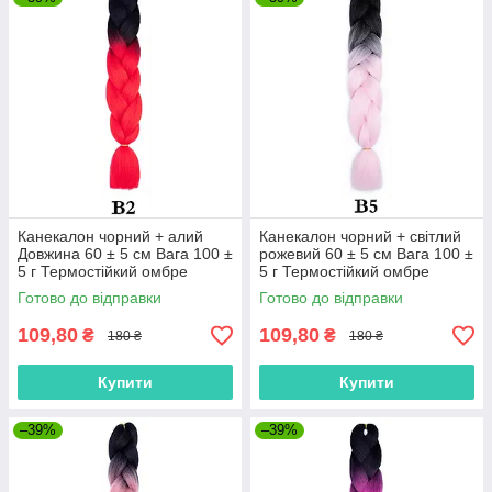
Канекалон чорний + алий
Канекалон чорний + світлий
Довжина 60 ± 5 см Вага 100 ±
рожевий 60 ± 5 см Вага 100 ±
5 г Термостійкий омбре
5 г Термостійкий омбре
двокольоровий коса Jumbo
двоколірний коса Jumbo
Готово до відправки
Готово до відправки
Braid В2
Braid В5
109,80
109,80
₴
₴
180 ₴
180 ₴
Купити
Купити
–39%
–39%