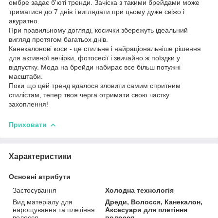
омбре задає б'юті тренди. Зачіска з такими брейдами може
триматися до 7 днів і виглядати при цьому дуже свіжо і
акуратно.
При правильному догляді, косички збережуть ідеальний
вигляд протягом багатьох днів.
Канекалонові коси - це стильне і найраціональніше рішення
для активної вечірки, фотосесії і звичайно ж поїздки у
відпустку. Мода на брейди набирає все більш потужні
масштаби.
Поки що цей тренд вдалося зловити самим спритним
стилістам, тепер твоя черга отримати свою частку
захоплення!
Приховати
Характеристики
Основні атрибути
Застосування
Холодна технологія
Вид матеріалу для
Дреди, Волосся, Канекалон,
нарощування та плетіння
Аксесуари для плетіння
волосся
волосся