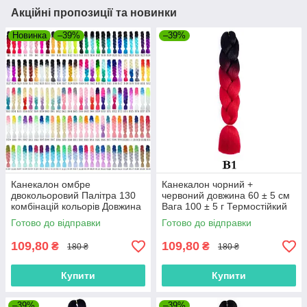
Акційні пропозиції та новинки
Новинка
–39%
–39%
Канекалон омбре
Канекалон чорний +
двокольоровий Палітра 130
червоний довжина 60 ± 5 см
комбінацій кольорів Довжина
Вага 100 ± 5 г Термостійкий
60 см Вага 100 грам
омбре двокольоровий коса
Готово до відправки
Готово до відправки
Термостійкий коса Jumbo
Jumbo Braid
Braid
109,80
109,80
₴
₴
180 ₴
180 ₴
Купити
Купити
–39%
–39%