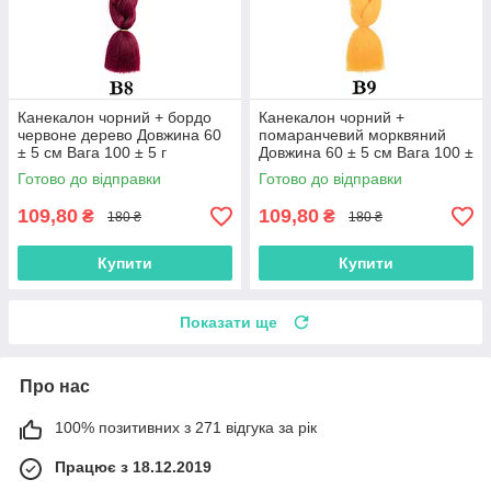
Канекалон чорний + бордо
Канекалон чорний +
червоне дерево Довжина 60
помаранчевий морквяний
± 5 см Вага 100 ± 5 г
Довжина 60 ± 5 см Вага 100 ±
Термостійкий двоколірний
5 г Термостійкий двоколірний
Готово до відправки
Готово до відправки
Jumbo Braid
Jumbo
109,80
109,80
₴
₴
180 ₴
180 ₴
Купити
Купити
Показати ще
Про нас
100% позитивних з 271 відгука за рік
Працює з 18.12.2019