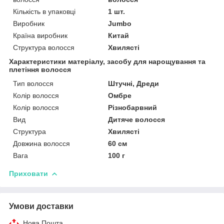
Кількість в упаковці
1 шт.
Виробник
Jumbo
Країна виробник
Китай
Структура волосся
Хвилясті
Характеристики матеріалу, засобу для нарощування та
плетіння волосся
Тип волосся
Штучні, Дреди
Колір волосся
Омбре
Колір волосся
Різнобарвний
Вид
Дитяче волосся
Структура
Хвилясті
Довжина волосся
60 см
Вага
100 г
Приховати
Умови доставки
Нова Пошта