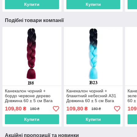
Brai
Купити
Купити
Подібні товари компанії
Канекалон чорний +
Канекалон чорний +
Кане
бордо червоне дерево
блакитний небесний А31
зеле
Довжина 60 ± 5 см Вага
Довжина 60 ± 5 см Вага
60 ±
100 ± 5 г Термостійкий
100 ± 5г Термостійкий
Терм
109,80
109,80
109
₴
₴
180 ₴
180 ₴
двоколірний Jumbo Braid
двоколірний Jumbo Braid
Jumb
Купити
Купити
Акційні пропозиції та новинки