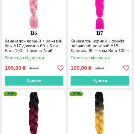
Канекалон чорний + рожевий
Канекалон чорний + фуксія
беж А17 довжина 60 ± 5 см
насичений рожевий А18
Вага 100 г Термостійкий
Довжина 60 ± 5 см Вага 100 ±
омбре двокольоровий коса
5 г Термостійкий Jumbo Braid
Готово до відправки
Готово до відправки
М45 Jumbo Braid В6
В7
109,80
109,80
₴
₴
180 ₴
180 ₴
Купити
Купити
–39%
–39%