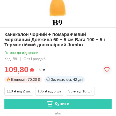
Канекалон чорний + помаранчевий
морквяний Довжина 60 ± 5 см Вага 100 ± 5 г
Термостійкий двоколірний Jumbo
Готово до відправки
Код: В9
Опт і роздріб
109,80
₴
180 ₴
Економія
70.20 ₴
Залишилось
42 дні
110 ₴
від 2 шт.
105 ₴
від 5 шт.
95 ₴
від 10 шт.
Купити
або