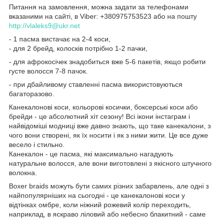
Питання на замовлення, можна задати за телефонами
вказаними на сайті, в Viber: +380975753523 або на пошту
http://vlaleks9@ukr.net
- 1 пасма вистачає на 2-4 коси,
- для 2 брейд, колосків потрібно 1-2 пачки,
- для афрокосічек знадобиться вже 5-6 пакетів, якщо робити
густе волосся 7-8 пачок.
- при дбайливому ставленні пасма використовуються
багаторазово.
Канекалонові коси, кольорові косички, боксерські коси або
брейди - це абсолютний хіт сезону! Всі ікони інстаграм і
найвідоміші модниці вже давно знають, що таке канекалони, з
чого вони створені, як їх носити і як з ними жити. Це все дуже
весело і стильно.
Канекалон - це пасма, які максимально нагадують
натуральне волосся, але вони виготовлені з якісного штучного
волокна.
Boxer braids можуть бути самих різних забарвлень, але одні з
найпопулярніших на сьогодні - це канекалонові коси у
відтінках омбре, коли ніжний рожевий колір переходить,
наприклад, в яскраво ліловий або небесно блакитний - саме