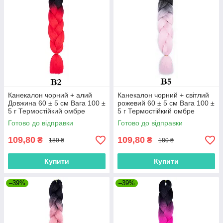
Канекалон чорний + алий
Канекалон чорний + світлий
Довжина 60 ± 5 см Вага 100 ±
рожевий 60 ± 5 см Вага 100 ±
5 г Термостійкий омбре
5 г Термостійкий омбре
двокольоровий коса Jumbo
двоколірний коса Jumbo
Готово до відправки
Готово до відправки
Braid В2
Braid В5
109,80
109,80
₴
₴
180 ₴
180 ₴
Купити
Купити
–39%
–39%