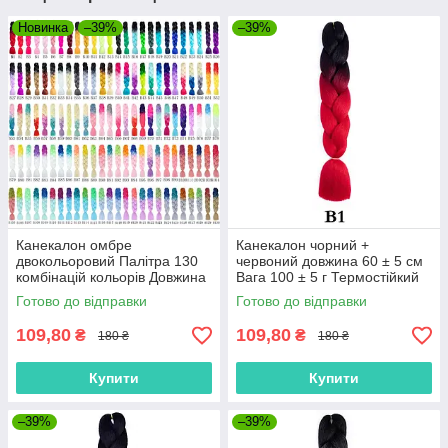
Новинка
–39%
–39%
Канекалон омбре
Канекалон чорний +
двокольоровий Палітра 130
червоний довжина 60 ± 5 см
комбінацій кольорів Довжина
Вага 100 ± 5 г Термостійкий
60 см Вага 100 грам
омбре двокольоровий коса
Готово до відправки
Готово до відправки
Термостійкий коса Jumbo
Jumbo Braid
Braid
109,80
109,80
₴
₴
180 ₴
180 ₴
Купити
Купити
–39%
–39%