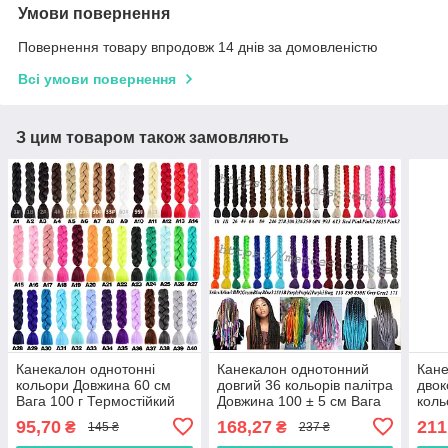
Умови повернення
Повернення товару впродовж 14 днів за домовленістю
Всі умови повернення
З цим товаром також замовляють
Канекалон однотонні
Канекалон однотонний
Кан
кольори Довжина 60 см
довгий 36 кольорів палітра
двок
Вага 100 г Термостійкий
Довжина 100 ± 5 см Вага
коль
коса Jumbo Braid
165 ± 5 г Термостійкий
см В
95,70
168,27
211
₴
₴
145 ₴
237 ₴
коса Jumbo
Терм