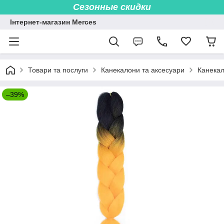
Сезонные скидки
Інтернет-магазин Merces
Товари та послуги
Канекалони та аксесуари
Канека
–39%