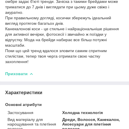
омбре задає б'юті тренди. Зачіска з такими брейдами може
триматися до 7 днів і виглядати при цьому дуже свіжо і
акуратно.
При правильному догляді, косички збережуть ідеальний
вигляд протягом багатьох днів.
Канекалонові коси - це стильне і найраціональніше рішення
для активної вечірки, фотосесії і звичайно ж поїздки у
відпустку. Мода на брейди набирає все більш потужні
масштаби.
Поки що цей тренд вдалося зловити самим спритним
стилістам, тепер твоя черга отримати свою частку
захоплення!
Приховати
Характеристики
Основні атрибути
Застосування
Холодна технологія
Вид матеріалу для
Дреди, Волосся, Канекалон,
нарощування та плетіння
Аксесуари для плетіння
волосся
волосся