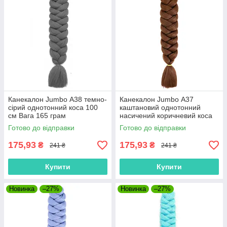
Канекалон Jumbo А38 темно-
Канекалон Jumbo А37
сірий однотонний коса 100
каштановий однотонний
см Вага 165 грам
насичений коричневий коса
Термостійкий
100 см Вага 165 грам
Готово до відправки
Готово до відправки
Термостійкий
175,93
175,93
₴
₴
241 ₴
241 ₴
Купити
Купити
Новинка
–27%
Новинка
–27%