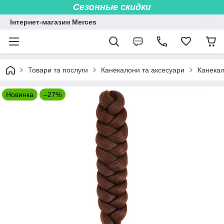
Сезонные скидки
Інтернет-магазин Merces
Товари та послуги
Канекалони та аксесуари
Канекал
Новинка
–27%