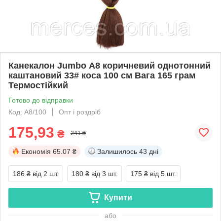
Канекалон Jumbo А8 коричневий однотонний
каштановий 33# коса 100 см Вага 165 грам
Термостійкий
Готово до відправки
Код: А8/100
Опт і роздріб
175,93
₴
241 ₴
Економія
65.07 ₴
Залишилось
43 дні
186 ₴
від 2 шт.
180 ₴
від 3 шт.
175 ₴
від 5 шт.
Купити
або