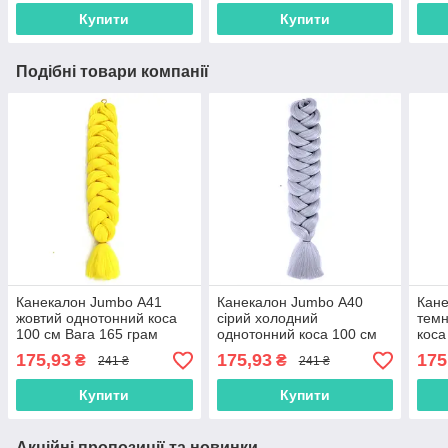
Brai
Купити
Купити
Подібні товари компанії
Канекалон Jumbo А41
Канекалон Jumbo А40
Кане
жовтий однотонний коса
сірий холодний
темн
100 см Вага 165 грам
однотонний коса 100 см
коса
Термостійкий
Вага 165 грам
Терм
175,93
175,93
175
₴
₴
241 ₴
241 ₴
Термостійкий
Купити
Купити
Акційні пропозиції та новинки