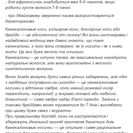
- для афрокосичок знадобиться вже 5-6 пакетів, якщо
робити густе волосся 7-8 пачок.
- при дбайливому зверненні пасма використовуються
багаторазово.
Канекалоновые коси, кольорові кіски, боксерські коси або
брейди — це абсолютний хіт сезону! Всі ікони инстаграма і
найвідоміші модниці вже давно знають, що таке
канекалоны, з чого вони створені, як їх носити і як з ними
жити. Це все дуже весело та стильно.
Канекалоны – це штучні пасма, які максимально нагадують
натуральні волосся, але вони виготовлені з якісного
синтетичного волокна.
Boxer braids можуть бути самих різних забарвлень, але одні
з найбільш популярних на сьогодні — це канекалоновые
косички у відтінках омбре, коли ніжний рожевий колір
переходить, наприклад, у яскраво-ліловий або небесно
блакитний — саме омбре задає б'юті тренди. Зачіска з
такими брейдами може триматися до 7 днів і виглядати
при цьому дуже свіжо і акуратно.
При правильному догляді, кіски не растрепаются і
збережуть ідеальний вигляд протягом багатьох днів.
Канекалоновые косички — це стильне і саме раціональне
рішення для активної вечірки, фотосесії і звичайно ж поїздки