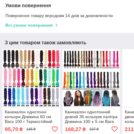
Умови повернення
Повернення товару впродовж 14 днів за домовленістю
Всі умови повернення
З цим товаром також замовляють
Канекалон однотонні
Канекалон однотонний
Кан
кольори Довжина 60 см
довгий 36 кольорів палітра
двок
Вага 100 г Термостійкий
Довжина 100 ± 5 см Вага
коль
коса Jumbo Braid
165 ± 5 г Термостійкий
см В
95,70
168,27
211
₴
₴
145 ₴
237 ₴
коса Jumbo
Терм