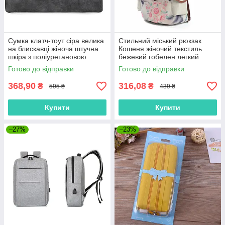
Сумка клатч-тоут сіра велика
Стильний міський рюкзак
на блискавці жіноча штучна
Кошеня жіночий текстиль
шкіра з поліуретановою
бежевий гобелен легкий
обробкою.
місткий
Готово до відправки
Готово до відправки
368,90
316,08
₴
₴
595 ₴
439 ₴
Купити
Купити
–27%
–23%