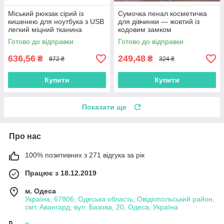
Міський рюкзак сірий із
Сумочка пенал косметичка
кишенею для ноутбука з USB
для дівчинки — жовтий із
легкий міцний тканина
кодовим замком
унісекс Minimalist Urban
непромокальний 2 відділення
Готово до відправки
Готово до відправки
з паролем
636,56
249,48
₴
₴
872 ₴
324 ₴
Купити
Купити
Показати ще
Про нас
100% позитивних з 271 відгука за рік
Працює з 18.12.2019
м. Одеса
Україна, 67806, Одеська область, Овідіопольський район,
смт. Авангард, вул. Базова, 20, Одеса, Україна