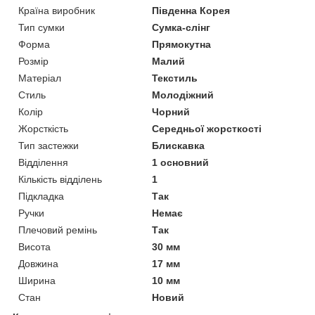
Країна виробник
Південна Корея
Тип сумки
Сумка-слінг
Форма
Прямокутна
Розмір
Малий
Матеріал
Текстиль
Стиль
Молодіжний
Колір
Чорний
Жорсткість
Середньої жорсткості
Тип застежки
Блискавка
Відділення
1 основний
Кількість відділень
1
Підкладка
Так
Ручки
Немає
Плечовий ремінь
Так
Висота
30 мм
Довжина
17 мм
Ширина
10 мм
Стан
Новий