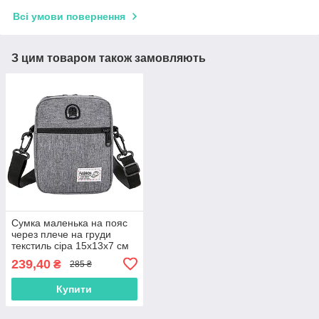
Всі умови повернення
З цим товаром також замовляють
Сумка маленька на пояс
через плече на груди
текстиль сіра 15х13х7 см
тканинна для чоловіків і
239,40
₴
285 ₴
жінок 2 відділи
Купити