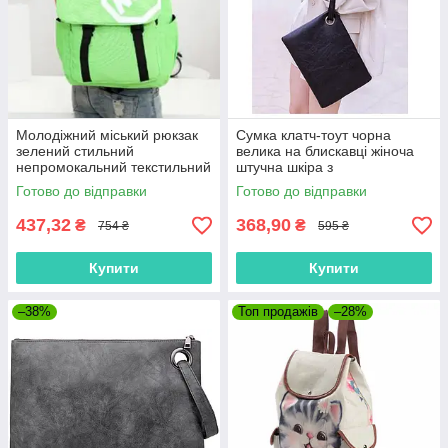
Молодіжний міський рюкзак
Сумка клатч-тоут чорна
зелений стильний
велика на блискавці жіноча
непромокальний текстильний
штучна шкіра з
тканинний легкий унісекс
поліуретановим
Готово до відправки
Готово до відправки
обробленням універсальний
437,32
368,90
₴
₴
754 ₴
595 ₴
Купити
Купити
–38%
Топ продажів
–28%