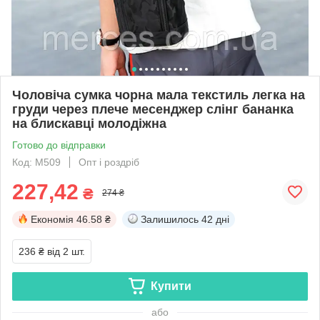
Чоловіча сумка чорна мала текстиль легка на
груди через плече месенджер слінг бананка
на блискавці молодіжна
Готово до відправки
Код: М509
Опт і роздріб
227,42
₴
274 ₴
Економія
46.58 ₴
Залишилось
42 дні
236 ₴
від 2 шт.
Купити
або