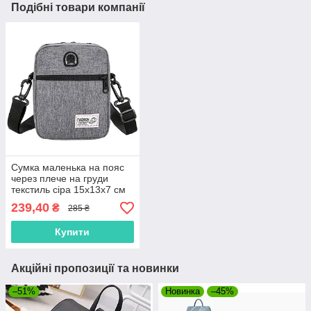
Подібні товари компанії
Сумка маленька на пояс
через плече на груди
текстиль сіра 15х13х7 см
тканинна для чоловіків і
239,40
₴
285 ₴
жінок 2 відділи
Купити
Акційні пропозиції та новинки
–51%
Новинка
–45%