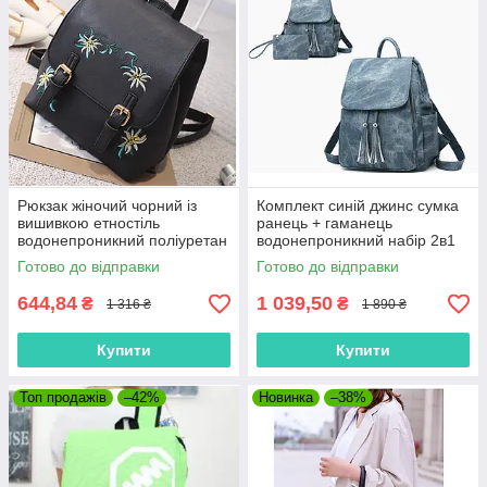
Рюкзак жіночий чорний із
Комплект синій джинс сумка
вишивкою етностіль
ранець + гаманець
водонепроникний поліуретан
водонепроникний набір 2в1
PU ранець з екошкіри міський
жіноча штучна шкіра
Готово до відправки
Готово до відправки
модний
644,84
1 039,50
₴
₴
1 316 ₴
1 890 ₴
Купити
Купити
Топ продажів
–42%
Новинка
–38%