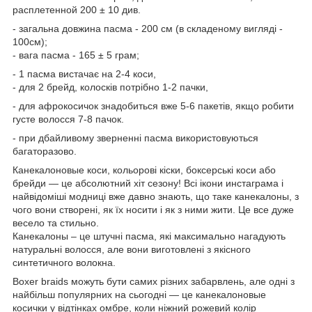
расплетенной 200 ± 10 див.
- загальна довжина пасма - 200 см (в складеному вигляді -
100см);
- вага пасма - 165 ± 5 грам;
- 1 пасма вистачає на 2-4 коси,
- для 2 брейд, колосків потрібно 1-2 пачки,
- для афрокосичок знадобиться вже 5-6 пакетів, якщо робити
густе волосся 7-8 пачок.
- при дбайливому зверненні пасма використовуються
багаторазово.
Канекалоновые коси, кольорові кіски, боксерські коси або
брейди — це абсолютний хіт сезону! Всі ікони инстаграма і
найвідоміші модниці вже давно знають, що таке канекалоны, з
чого вони створені, як їх носити і як з ними жити. Це все дуже
весело та стильно.
Канекалоны – це штучні пасма, які максимально нагадують
натуральні волосся, але вони виготовлені з якісного
синтетичного волокна.
Boxer braids можуть бути самих різних забарвлень, але одні з
найбільш популярних на сьогодні — це канекалоновые
косички у відтінках омбре, коли ніжний рожевий колір