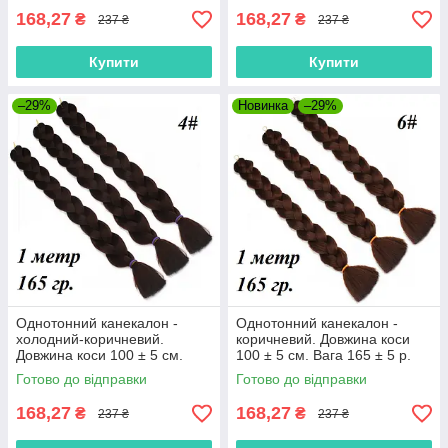
168,27
168,27
₴
₴
237 ₴
237 ₴
Купити
Купити
–29%
Новинка
–29%
Однотонний канекалон -
Однотонний канекалон -
холодний-коричневий.
коричневий. Довжина коси
Довжина коси 100 ± 5 см.
100 ± 5 см. Вага 165 ± 5 р.
Вага 165 ± 5 р. Термостійкий.
Термостійкий. 6#100
Готово до відправки
Готово до відправки
4#100
168,27
168,27
₴
₴
237 ₴
237 ₴