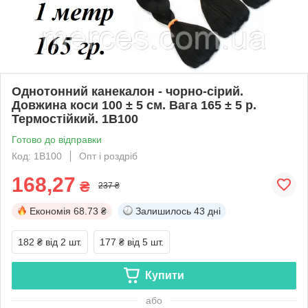
Однотонний канекалон - чорно-сірий.
Довжина коси 100 ± 5 см. Вага 165 ± 5 р.
Термостійкий. 1B100
Готово до відправки
Код: 1B100
Опт і роздріб
168,27
₴
237 ₴
Економія
68.73 ₴
Залишилось
43 дні
182 ₴
від 2 шт.
177 ₴
від 5 шт.
Купити
або