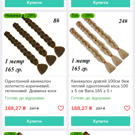
Купити
Купити
Новинка
–29%
Топ
–29%
Однотонний канекалон
Канекалон довгий 100см беж
золотисто-коричневий,
теплий однотонний коса 100
тютюновий. Довжина коси
± 5 см Вага 165 ± 5 г
100 ± 5 см. Вага 165 ± 5 р.
Термостійкий 24#100
Готово до відправки
Готово до відправки
Термостійкий.
168,27
168,27
₴
₴
237 ₴
237 ₴
Купити
Купити
–29%
–29%