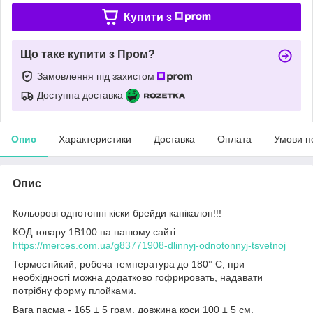
Купити з
Що таке купити з Пром?
Замовлення під захистом
Доступна доставка
Опис
Характеристики
Доставка
Оплата
Умови п
Опис
Кольорові однотонні кіски брейди канікалон!!!
КОД товару 1B100 на нашому сайті
https://merces.com.ua/g83771908-dlinnyj-odnotonnyj-tsvetnoj
Термостійкий, робоча температура до 180° С, при
необхідності можна додатково гофрировать, надавати
потрібну форму плойками.
Вага пасма - 165 ± 5 грам, довжина коси 100 ± 5 см,