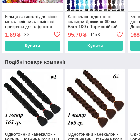
Кільця затискачі для кісок
Канекалон однотонні
Кане
метал кліпси алюмінієві
кольори Довжина 60 см
довг
прикраси для афрокос
Вага 100 г Термостійкий
Довж
модні аксесуари для
коса Jumbo Braid
165 
1,89
95,70
168
₴
₴
3 ₴
145 ₴
зачісок дред
коса
Купити
Купити
Подібні товари компанії
Однотонний канекалон -
Однотонний канекалон -
Одно
чорний. Довжина коси 100
коричневий. Довжина коси
чорн