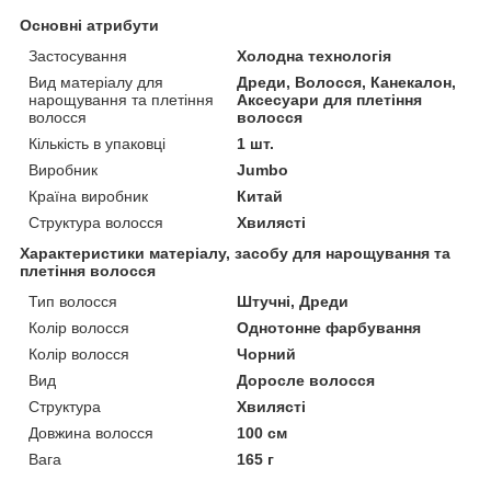
Основні атрибути
Застосування
Холодна технологія
Вид матеріалу для
Дреди, Волосся, Канекалон,
нарощування та плетіння
Аксесуари для плетіння
волосся
волосся
Кількість в упаковці
1 шт.
Виробник
Jumbo
Країна виробник
Китай
Структура волосся
Хвилясті
Характеристики матеріалу, засобу для нарощування та
плетіння волосся
Тип волосся
Штучні, Дреди
Колір волосся
Однотонне фарбування
Колір волосся
Чорний
Вид
Доросле волосся
Структура
Хвилясті
Довжина волосся
100 см
Вага
165 г