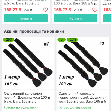
± 5 см. Вага 165 ± 5 р.
100 ± 5 см. Вага 165 ± 5 р.
Довж
Термостійкий. 1#100
Термостійкий. 6#100
Вага
168,27
168,27
168
₴
₴
237 ₴
237 ₴
#Тер
Купити
Купити
Акційні пропозиції та новинки
–29%
Топ
–29%
Однотонний канекалон -
Однотонний канекалон -
чорний. Довжина коси 100 ±
чорно-коричневий. Довжина
5 см. Вага 165 ± 5 р.
коси 100 ± 5 см. Вага 165 ± 5
Термостійкий. 1#100
р. #Термостійкий. 2#100
Готово до відправки
Готово до відправки