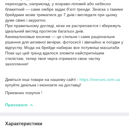
переходить, наприклад, у яскраво-ліловий або небесно
блакитний — саме омбре задає б'юті тренди. Зачіска з такими
брейдами може триматися до 7 днів і виглядати при цьому
дуже свіжо і акуратно.
При правильному догляді, кіски не растрепаются і збережуть
ідеальний вигляд протягом багатьох днів.
Канекалоновые косички — це стильне і саме раціональне
рішення для активної вечірки, фотосесії і звичайно ж поїздки у
відпустку. Мода на брейди набирає все потужніші масштаби.
Поки що цей тренд вдалося зловити найспритнішим
стилістам, тепер твоя черга отримати свою частку
захоплення!
Дивіться інші товари на нашому сайті -
https://merces.com.ua
купуйте декілька і економте на доставці!
Приємних покупок !
Приховати
Характеристики