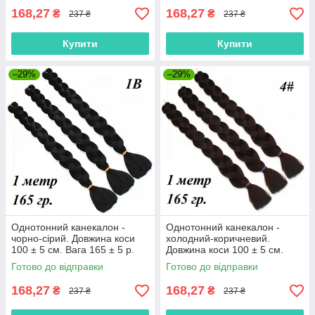
168,27
168,27
₴
₴
237 ₴
237 ₴
Купити
Купити
–29%
–29%
Однотонний канекалон -
Однотонний канекалон -
чорно-сірий. Довжина коси
холодний-коричневий.
100 ± 5 см. Вага 165 ± 5 р.
Довжина коси 100 ± 5 см.
Термостійкий. 1B100
Вага 165 ± 5 р. Термостійкий.
Готово до відправки
Готово до відправки
4#100
168,27
168,27
₴
₴
237 ₴
237 ₴