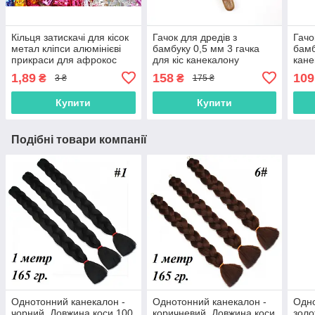
Кільця затискачі для кісок
Гачок для дредів з
Гачо
метал кліпси алюмінієві
бамбуку 0,5 мм 3 гачка
бамб
прикраси для афрокос
для кіс канекалону
кане
модні аксесуари для
1,89
158
109
₴
₴
3 ₴
175 ₴
зачісок дред
Купити
Купити
Подібні товари компанії
Однотонний канекалон -
Однотонний канекалон -
Одно
чорний. Довжина коси 100
коричневий. Довжина коси
золо