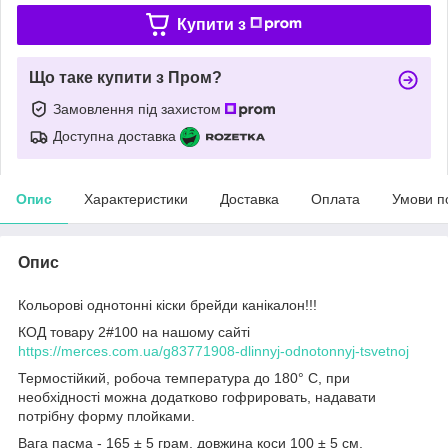
Купити з
Що таке купити з Пром?
Замовлення під захистом
Доступна доставка
Опис
Характеристики
Доставка
Оплата
Умови п
Опис
Кольорові однотонні кіски брейди канікалон!!!
КОД товару 2#100 на нашому сайті
https://merces.com.ua/g83771908-dlinnyj-odnotonnyj-tsvetnoj
Термостійкий, робоча температура до 180° С, при
необхідності можна додатково гофрировать, надавати
потрібну форму плойками.
Вага пасма - 165 ± 5 грам, довжина коси 100 ± 5 см,