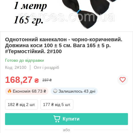
Однотонний канекалон - чорно-коричневий.
Довжина коси 100 ± 5 см. Вага 165 ± 5 р.
#Термостійкий. 2#100
Готово до відправки
Код: 2#100
Опт і роздріб
168,27
₴
237 ₴
Економія
68.73 ₴
Залишилось
43 дні
182 ₴
від 2 шт.
177 ₴
від 5 шт.
Купити
або