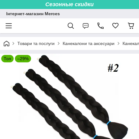
Сезонные скидки
Інтернет-магазин Merces
Товари та послуги
Канекалони та аксесуари
Канекал
Топ
–29%