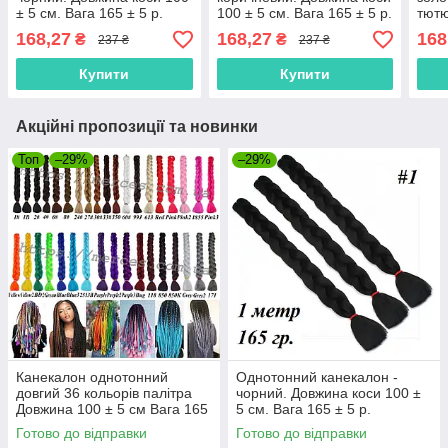
± 5 см. Вага 165 ± 5 р.
100 ± 5 см. Вага 165 ± 5 р.
тютю
Термостійкий. 1#100
Термостійкий. 6#100
100 
168,27
168,27
168
₴
₴
237 ₴
237 ₴
Терм
Купити
Купити
Акційні пропозиції та новинки
Топ
–29%
–29%
Канекалон однотонний
Однотонний канекалон -
довгий 36 кольорів палітра
чорний. Довжина коси 100 ±
Довжина 100 ± 5 см Вага 165
5 см. Вага 165 ± 5 р.
± 5 г Термостійкий коса
Термостійкий. 1#100
Готово до відправки
Готово до відправки
Jumbo