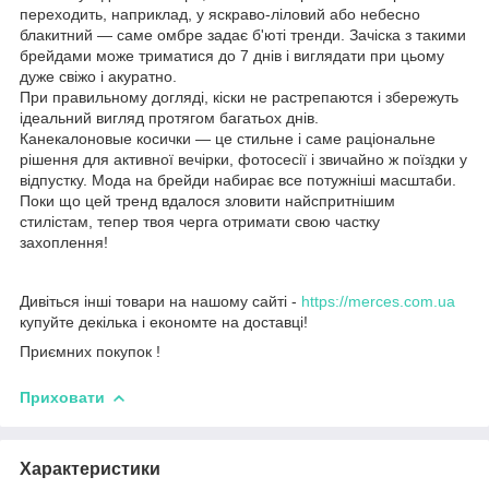
переходить, наприклад, у яскраво-ліловий або небесно
блакитний — саме омбре задає б'юті тренди. Зачіска з такими
брейдами може триматися до 7 днів і виглядати при цьому
дуже свіжо і акуратно.
При правильному догляді, кіски не растрепаются і збережуть
ідеальний вигляд протягом багатьох днів.
Канекалоновые косички — це стильне і саме раціональне
рішення для активної вечірки, фотосесії і звичайно ж поїздки у
відпустку. Мода на брейди набирає все потужніші масштаби.
Поки що цей тренд вдалося зловити найспритнішим
стилістам, тепер твоя черга отримати свою частку
захоплення!
Дивіться інші товари на нашому сайті -
https://merces.com.ua
купуйте декілька і економте на доставці!
Приємних покупок !
Приховати
Характеристики