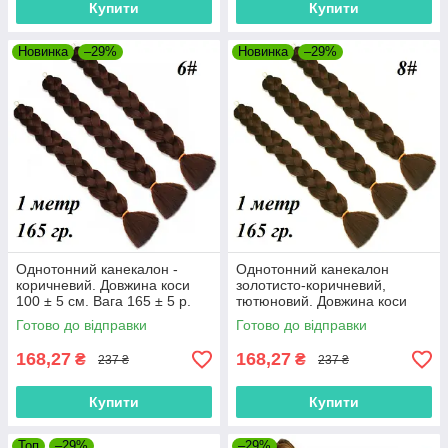
Купити
Купити
Новинка
–29%
Новинка
–29%
Однотонний канекалон -
Однотонний канекалон
коричневий. Довжина коси
золотисто-коричневий,
100 ± 5 см. Вага 165 ± 5 р.
тютюновий. Довжина коси
Термостійкий. 6#100
100 ± 5 см. Вага 165 ± 5 р.
Готово до відправки
Готово до відправки
Термостійкий.
168,27
168,27
₴
₴
237 ₴
237 ₴
Купити
Купити
Топ
–29%
–29%