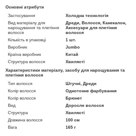
Основні атрибути
Застосування
Холодна технологія
Вид матеріалу для
Дреди, Волосся, Канекалон,
нарощування та плетіння
Аксесуари для плетіння
волосся
волосся
Кількість в упаковці
1 шт.
Виробник
Jumbo
Країна виробник
Китай
Структура волосся
Хвилясті
Характеристики матеріалу, засобу для нарощування та
плетіння волосся
Тип волосся
Штучні, Дреди
Колір волосся
Однотонне фарбування
Колір волосся
Брюнет
Вид
Доросле волосся
Структура
Хвилясті
Довжина волосся
100 см
Вага
165 г