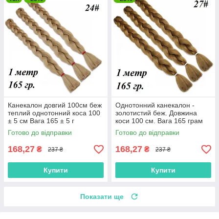
Канекалон довгий 100см беж
Однотонний канекалон -
теплий однотонний коса 100
золотистий беж. Довжина
± 5 см Вага 165 ± 5 г
коси 100 см. Вага 165 грам
Термостійкий 24#100
Термостійкий 27#100
Готово до відправки
Готово до відправки
168,27
168,27
₴
₴
237 ₴
237 ₴
Купити
Купити
Показати ще