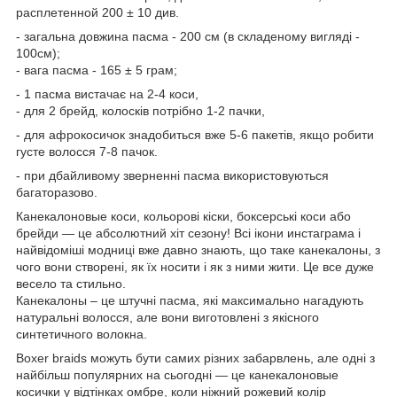
расплетенной 200 ± 10 див.
- загальна довжина пасма - 200 см (в складеному вигляді -
100см);
- вага пасма - 165 ± 5 грам;
- 1 пасма вистачає на 2-4 коси,
- для 2 брейд, колосків потрібно 1-2 пачки,
- для афрокосичок знадобиться вже 5-6 пакетів, якщо робити
густе волосся 7-8 пачок.
- при дбайливому зверненні пасма використовуються
багаторазово.
Канекалоновые коси, кольорові кіски, боксерські коси або
брейди — це абсолютний хіт сезону! Всі ікони инстаграма і
найвідоміші модниці вже давно знають, що таке канекалоны, з
чого вони створені, як їх носити і як з ними жити. Це все дуже
весело та стильно.
Канекалоны – це штучні пасма, які максимально нагадують
натуральні волосся, але вони виготовлені з якісного
синтетичного волокна.
Boxer braids можуть бути самих різних забарвлень, але одні з
найбільш популярних на сьогодні — це канекалоновые
косички у відтінках омбре, коли ніжний рожевий колір