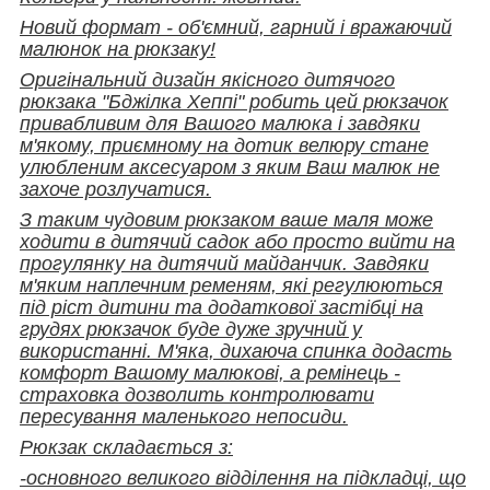
Новий формат - об'ємний, гарний і вражаючий
малюнок на рюкзаку!
Оригінальний дизайн якісного дитячого
рюкзака "Бджілка Хеппі" робить цей рюкзачок
привабливим для Вашого малюка і завдяки
м'якому, приємному на дотик велюру стане
улюбленим аксесуаром з яким Ваш малюк не
захоче розлучатися.
З таким чудовим рюкзаком ваше маля може
ходити в дитячий садок або просто вийти на
прогулянку на дитячий майданчик. Завдяки
м'яким наплечним ременям, які регулюються
під ріст дитини та додаткової застібці на
грудях рюкзачок буде дуже зручний у
використанні. М'яка, дихаюча спинка додасть
комфорт Вашому малюкові, а ремінець -
страховка дозволить контролювати
пересування маленького непосиди.
Рюкзак складається з:
-основного великого відділення на підкладці, що