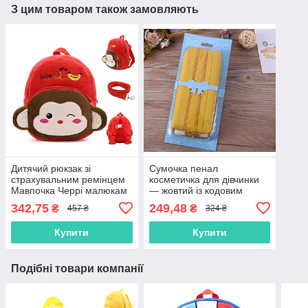
З цим товаром також замовляють
Дитячий рюкзак зі
Сумочка пенал
страхувальним ремінцем
косметичка для дівчинки
Мавпочка Черрі малюкам
— жовтий із кодовим
червоний малий для
замком непромокальний 2
342,75
249,48
₴
₴
457 ₴
324 ₴
садка м'який велюр
відділення з паролем
унісекс
Купити
Купити
Подібні товари компанії