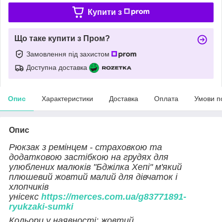
Купити з
Що таке купити з Пром?
Замовлення під захистом
Доступна доставка
Опис
Характеристики
Доставка
Оплата
Умови п
Опис
Рюкзак з ремінцем - страховкою та
додатковою застібкою на грудях для
улюблених малюків "Бджілка Хепі" м'який
плюшевий жовтий малий для дівчаток і
хлопчиків
унісекс
https://merces.com.ua/g83771891-
ryukzaki-sumki
Кольори у наявності: жовтий.