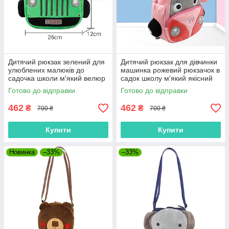
Дитячий рюкзак зелений для
Дитячий рюкзак для дівчинки
улюблених малюків до
машинка рожевий рюкзачок в
садочка школи м'який велюр
садок школу м'який якісний
машинка Джип маленький
велюр улюбленим малюкам
Готово до відправки
Готово до відправки
унісекс
462
462
₴
₴
700 ₴
700 ₴
Купити
Купити
Новинка
–33%
–33%