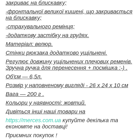
закриває на блискавку;
-фронтальної великої кишені, що закривається
на блискавку;
-страхувального ремінця;
-додаткову застібку на грудях.
Матеріал: велюр.
Стінки рюкзака додатково ущільнені.
Регулює довжину ущільнених плечових ременів.
Зручна ручка для перенесення + посмішка :-) .
Об'єм ― 6,5л.
Розмір у наповненому вигляді - 26 х 24 х 10 см
Вага ― 200 г .
Кольори у наявності: жовтий.
Дивіться інші наші товари на
https://merces.com.ua
купуйте декілька та
економте на доставці!
Приємних покупок !