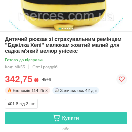
Дитячий рюкзак зі страхувальним ремінцем
"Бджілка Хепі" малюкам жовтий малий для
садка м'який велюр унісекс
Готово до відправки
Код: МК55
Опт і роздріб
342,75
₴
457 ₴
Економія
114.25 ₴
Залишилось
42 дні
401 ₴
від 2 шт.
Купити
або