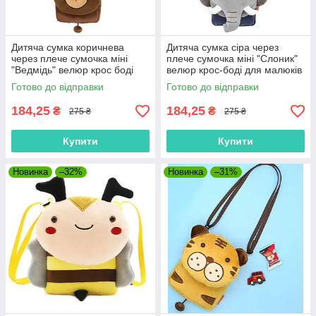
Дитяча сумка коричнева
Дитяча сумка сіра через
через плече сумочка міні
плече сумочка міні "Слоник"
"Ведмідь" велюр крос боді
велюр крос-боді для малюків
для малюків унісекс для
унісекс для телефона
Готово до відправки
Готово до відправки
телефону
184,25
184,25
₴
₴
275 ₴
275 ₴
Купити
Купити
Новинка
–32%
Новинка
–31%