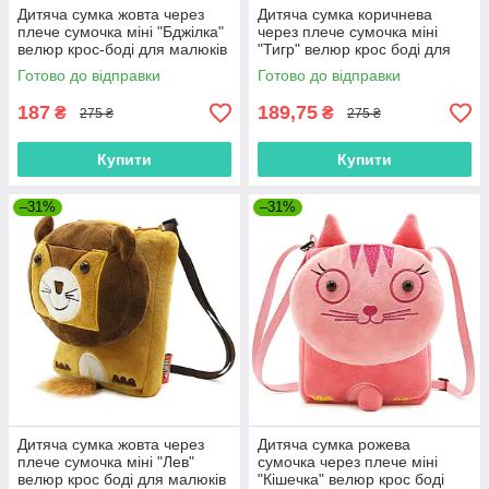
Дитяча сумка жовта через
Дитяча сумка коричнева
плече сумочка міні "Бджілка"
через плече сумочка міні
велюр крос-боді для малюків
"Тигр" велюр крос боді для
унісекс для телефона
малюків унісекс для
Готово до відправки
Готово до відправки
телефону
187
189,75
₴
₴
275 ₴
275 ₴
Купити
Купити
–31%
–31%
Дитяча сумка жовта через
Дитяча сумка рожева
плече сумочка міні "Лев"
сумочка через плече міні
велюр крос боді для малюків
"Кішечка" велюр крос боді