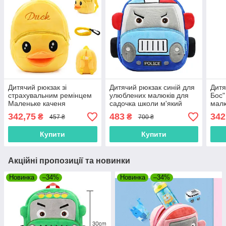
Дитячий рюкзак зі
Дитячий рюкзак синій для
Дитя
страхувальним ремінцем
улюблених малюків для
Бос"
Маленьке каченя
садочка школи м'який
малю
малюкам жовте мале для
велюр машинка "Поліція"
для 
342,75
483
342
₴
₴
457 ₴
700 ₴
садка м'який велюр
маленький унісекс
прог
унісекс
уніс
Купити
Купити
Акційні пропозиції та новинки
Новинка
–34%
Новинка
–34%