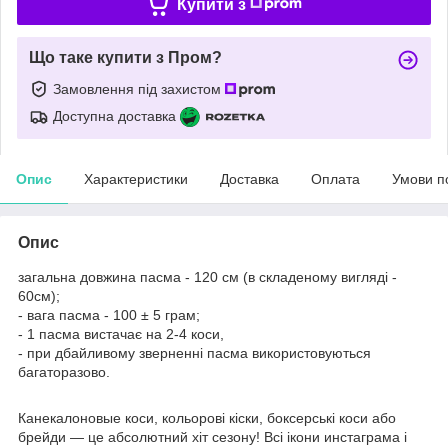
Купити з
Що таке купити з Пром?
Замовлення під захистом
Доступна доставка
Опис
Характеристики
Доставка
Оплата
Умови п
Опис
загальна довжина пасма - 120 см (в складеному вигляді -
60см);
- вага пасма - 100 ± 5 грам;
- 1 пасма вистачає на 2-4 коси,
- при дбайливому зверненні пасма використовуються
багаторазово.
Канекалоновые коси, кольорові кіски, боксерські коси або
брейди — це абсолютний хіт сезону! Всі ікони инстаграма і