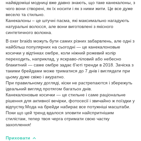
найвідоміші модниці вже давно знають, що таке канекалоны, з
чого вони створені, як їх носити і як з ними жити. Це все дуже
весело та стильно.
Канекалоны – це штучні пасма, які максимально нагадують
натуральні волосся, але вони виготовлені з якісного
синтетичного волокна.
B oxer braids можуть бути самих різних забарвлень, але одні з
найбільш популярних на сьогодні — це канекалоновые
косички у відтінках омбре, коли ніжний рожевий колір
переходить, наприклад, у яскраво-ліловий або небесно
блакитний — саме омбре задає б'юті тренди в 2018. Зачіска з
такими брейдами може триматися до 7 днів і виглядати при
цьому дуже свіжо і акуратно.
При правильному догляді, кіски не растрепаются і збережуть
ідеальний вигляд протягом багатьох днів.
Канекалоновые косички — це стильне і саме раціональне
рішення для активної вечірки, фотосесії і звичайно ж поїздки у
відпустку.Мода на брейди набирає все потужніші масштаби.
Поки що цей тренд вдалося зловити найспритнішим
стилістам, тепер твоя черга отримати свою частку
захоплення!
Приховати