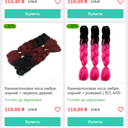
114,40
119,68
₴
₴
176 ₴
176 ₴
Купити
Купити
–32%
–32%
Канекалоновая коса омбре,
Канекалоновая коса омбре,
чорний + червоне дерево
чорний + рожевий ( B7) 4/55
Готово до відправки
Готово до відправки
119,68
119,68
₴
₴
176 ₴
176 ₴
Купити
Купити