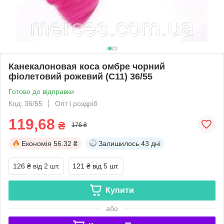
Канекалоновая коса омбре чорний
фіолетовий рожевий (С11) 36/55
Готово до відправки
Код: 36/55
Опт і роздріб
119,68
₴
176 ₴
Економія
56.32 ₴
Залишилось
43 дні
126 ₴
від 2 шт.
121 ₴
від 5 шт.
Купити
або