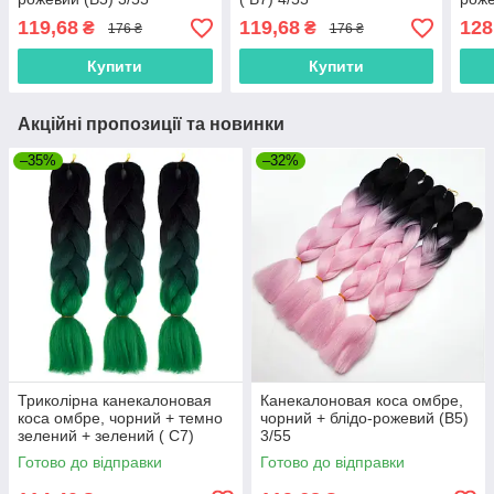
(С25
119,68
119,68
128
₴
₴
176 ₴
176 ₴
Купити
Купити
Акційні пропозиції та новинки
–35%
–32%
Триколірна канекалоновая
Канекалоновая коса омбре,
коса омбре, чорний + темно
чорний + блідо-рожевий (B5)
зелений + зелений ( C7)
3/55
Довжина коси 60 див.
Готово до відправки
Готово до відправки
#Термостійкий.