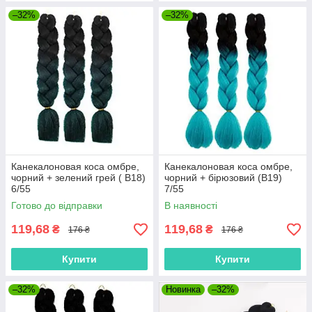
–32%
–32%
Канекалоновая коса омбре,
Канекалоновая коса омбре,
чорний + зелений грей ( B18)
чорний + бірюзовий (B19)
6/55
7/55
Готово до відправки
В наявності
119,68
119,68
₴
₴
176 ₴
176 ₴
Купити
Купити
–32%
Новинка
–32%