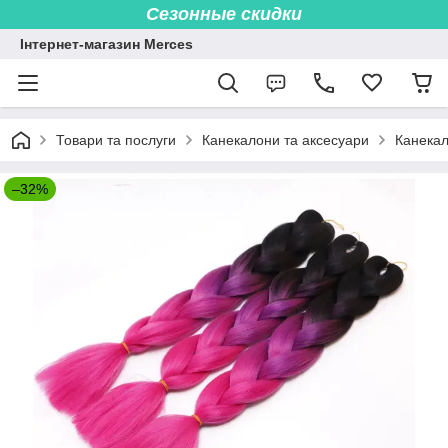
Сезонные скидки
Інтернет-магазин Merces
Товари та послуги
Канекалони та аксесуари
Канека
–32%