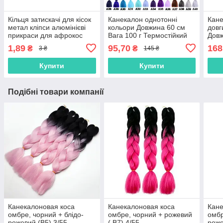
Кільця затискачі для кісок
Канекалон однотонні
Кане
метал кліпси алюмінієві
кольори Довжина 60 см
довг
прикраси для афрокос
Вага 100 г Термостійкий
Довж
модні аксесуари для
коса Jumbo Braid
165 
1,89
95,70
168
₴
₴
3 ₴
145 ₴
зачісок дред
коса
Купити
Купити
Подібні товари компанії
Канекалоновая коса
Канекалоновая коса
Кане
омбре, чорний + блідо-
омбре, чорний + рожевий
омбр
рожевий (B5) 3/55
( B7) 4/55
роже