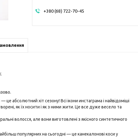
+380 (68) 722-70-45
замовлення
;
зово.
 — це абсолютний хіт сезону! Всі ікони инстаграма і найвідоміші
орені, як їх носити і як з ними жити. Це все дуже весело та
ральні волосся, але вони виготовлені з якісного синтетичного
найбільш популярних на сьогодні — це канекалонові коси у