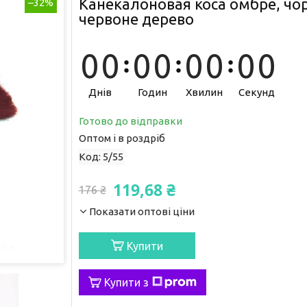
Канекалоновая коса омбре, чо
–32%
червоне дерево
0
0
0
0
0
0
0
0
Днів
Годин
Хвилин
Секунд
Готово до відправки
Оптом і в роздріб
Код:
5/55
119,68 ₴
176 ₴
Показати оптові ціни
Купити
Купити з