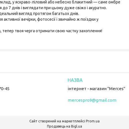
иклад, у яскраво-ліловий або небесно блакитний — саме омбре
 до 7 днів і виглядати при цьому дуже свіжо і акуратно.
ідеальний вигляд протягом багатьох днів.
 активної вечірки, фотосесії і звичайно ж поїздки у
 тепер твоя черга отримати свою частку захоплення!
70-45
інтернет - магазин "Merces"
mercespro9@gmail.com
Сайт створений на маркетплейсі
Prom.ua
Продавець на Bigl.ua