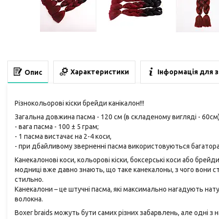
Характеристики
Інформація для 
Опис
Різнокольорові кіски брейди канікалон!!!
Загальна довжина пасма - 120 см (в складеному вигляді - 60см)
- вага пасма - 100 ± 5 грам;
- 1 пасма вистачає на 2-4 коси,
- при дбайливому зверненні пасма використовуються багатора
Канекалонові коси, кольорові кіски, боксерські коси або брейди
модниці вже давно знають, що таке канекалоны, з чого вони ств
стильно.
Канекалони – це штучні пасма, які максимально нагадують нату
волокна.
Boxer braids можуть бути самих різних забарвлень, але одні з 