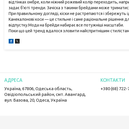
відтінках омбре, коли ніжний рожевий колір переходить, напр
задає б'юті тренди. Зачіска з такими брейдами може триматися
При правильному догляді, кіски не растрепаются і збережуть 
Канекалонові коси — це стильне і саме раціональне рішення для
відпустку.Мода на брейди набирає все потужніші масштаби.
Поки що цей тренд вдалося зловити найспритнішим стилістам,
Україна, 67806, Одеська область,
+380 (68) 722-
Овідіопольський район, смт. Авангард,
вул. Базова, 20, Одеса, Україна