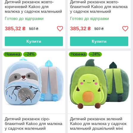
Дитячий рюкзачок жовто-
Дитячий рюкзачок жовто-
коричневий Kakoo для
блакитний Kakoo для малюка
малюка у садочок маленький
у садочок маленький
дошкільний міні рюкзак плюш
дошкільний міні рюкзак плюш
Готово до відправки
Готово до відправки
м'який велюр Гепард
м'який велюр Тюлень
385,32
385,32
₴
₴
507 ₴
507 ₴
Купити
Купити
Новинка
–24%
Новинка
–24%
Дитячий рюкзачок сіро-
Дитячий рюкзачок зелений
блакитний Kakoo для малюка
Kakoo для малюка у садочок
у садочок маленький
маленький дошкільний міні