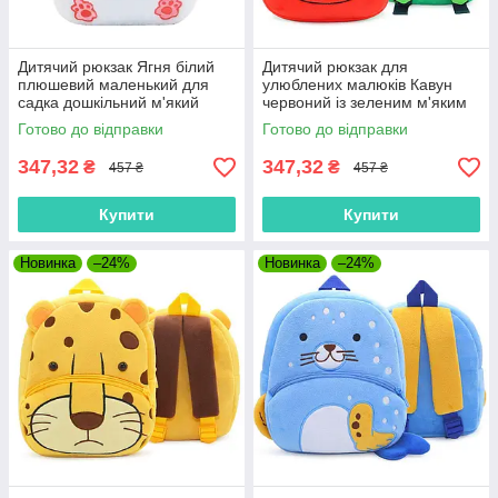
Дитячий рюкзак Ягня білий
Дитячий рюкзак для
плюшевий маленький для
улюблених малюків Кавун
садка дошкільний м'який
червоний із зеленим м'яким
текстиль унісекс для малюків
велюр маленький у садок
Готово до відправки
Готово до відправки
дошкільний
347,32
347,32
₴
₴
457 ₴
457 ₴
Купити
Купити
Новинка
–24%
Новинка
–24%